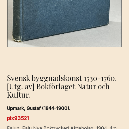
Svensk byggnadskonst 1530-1760.
[Utg. av] Bokförlaget Natur och
Kultur.
Upmark, Gustaf (1844-1900).
pix93521
Falun, Falu Nya Boktryckeri Aktiebolag, 1904. 4:o.