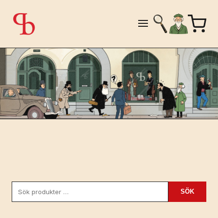
Sök
SÖK
efter: