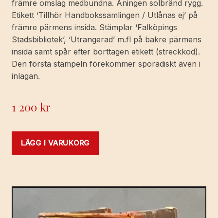
främre omslag medbundna. Aningen solbränd rygg.
Etikett ‘Tillhör Handbokssamlingen / Utlånas ej’ på
främre pärmens insida. Stämplar ‘Falköpings
Stadsbibliotek’, ‘Utrangerad’ m.fl på bakre pärmens
insida samt spår efter borttagen etikett (streckkod).
Den första stämpeln förekommer sporadiskt även i
inlagan.
1 200
kr
LÄGG I VARUKORG