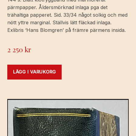
pärmpapper. Åldersmörknad inlaga pga det
trähaltiga papperet. Sid. 33/34 något solkig och med
nött yttre marginal. Ställvis lätt fläckad inlaga.
Exlibris ‘Hans Blomgren’ på främre pärmens insida.
2 250
kr
LÄGG I VARUKORG