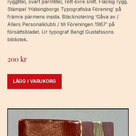
ryggtitel, svart pärmtitel, rött övre snitt. Fläckig rygg.
Stämpel ‘Hälsingborgs Typografiska Förening’ på
främre pärmens insida. Bläcknotering ‘Gåva av /
Allers Personalklubb / till Föreningen 1967’ på
försättsbladet. Ur typograf Bengt Gustafssons
bibliotek.
200
kr
LÄGG I VARUKORG