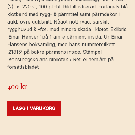
(2), x, 220 s., 100 pl.-bl. Rikt illustrerad. Förlagets blå
klotband med rygg- & pärmtitel samt pärmdekor i
guld, övre guldsnitt. Något nött rygg, särskilt
rygghuvud & -fot, med mindre skada i klotet. Exlibris
‘Einar Hansen’ på främre pärmens insida. Ur Einar
Hansens boksamling, med hans nummeretikett
‘21815’ på bakre pärmens insida. Stämpel
‘Konsthögskolans bibliotek / Ref. ej hemlån’ på
försättsbladet.
400
kr
LÄGG I VARUKORG