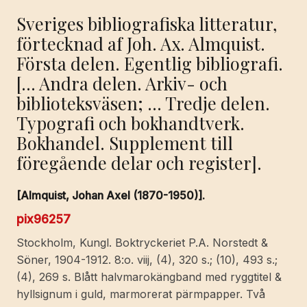
Sveriges bibliografiska litteratur,
förtecknad af Joh. Ax. Almquist.
Första delen. Egentlig bibliografi.
[… Andra delen. Arkiv- och
biblioteksväsen; … Tredje delen.
Typografi och bokhandtverk.
Bokhandel. Supplement till
föregående delar och register].
[Almquist, Johan Axel (1870-1950)].
pix96257
Stockholm, Kungl. Boktryckeriet P.A. Norstedt &
Söner, 1904-1912. 8:o. viij, (4), 320 s.; (10), 493 s.;
(4), 269 s. Blått halvmarokängband med ryggtitel &
hyllsignum i guld, marmorerat pärmpapper. Två