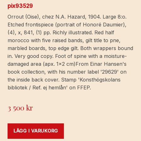
pix93529
Orrout (Oise), chez N.A. Hazard, 1904. Large 8:o.
Etched frontispiece (portrait of Honoré Daumier),
(4), x, 841, (1) pp. Richly illustrated. Red half
morocco with five raised bands, gilt title to pne,
marbled boards, top edge gilt. Both wrappers bound
in. Very good copy. Foot of spine with a moisture-
damaged area (apx. 1x2 cm)From Einar Hansen's
book collection, with his number label '29629' on
the inside back cover. Stamp 'Konsthögskolans
bibliotek / Ref. ej hemlån' on FFEP.
3 500
kr
LÄGG I VARUKORG