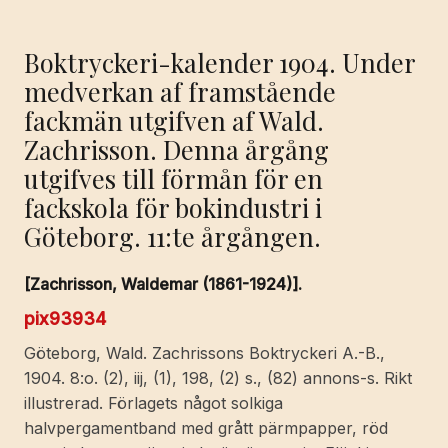
Boktryckeri-kalender 1904. Under
medverkan af framstående
fackmän utgifven af Wald.
Zachrisson. Denna årgång
utgifves till förmån för en
fackskola för bokindustri i
Göteborg. 11:te årgången.
[Zachrisson, Waldemar (1861-1924)].
pix93934
Göteborg, Wald. Zachrissons Boktryckeri A.-B.,
1904. 8:o. (2), iij, (1), 198, (2) s., (82) annons-s. Rikt
illustrerad. Förlagets något solkiga
halvpergamentband med grått pärmpapper, röd