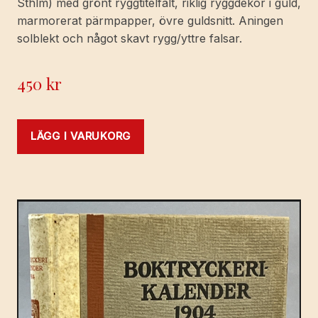
Sthlm) med grönt ryggtitelfält, riklig ryggdekor i guld,
marmorerat pärmpapper, övre guldsnitt. Aningen
solblekt och något skavt rygg/yttre falsar.
450
kr
LÄGG I VARUKORG