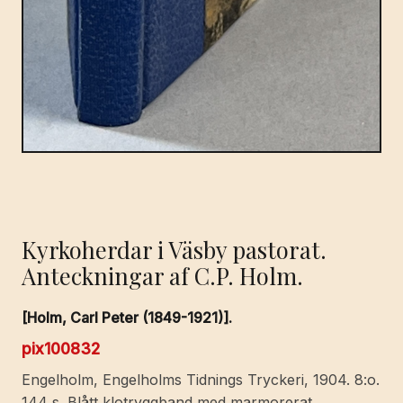
Kyrkoherdar i Väsby pastorat.
Anteckningar af C.P. Holm.
[Holm, Carl Peter (1849-1921)].
pix100832
Engelholm, Engelholms Tidnings Tryckeri, 1904. 8:o.
144 s. Blått klotryggband med marmorerat