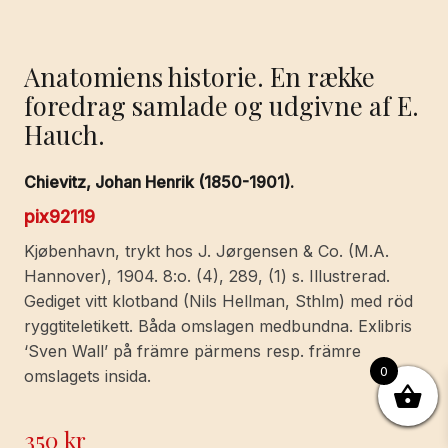
Anatomiens historie. En række
foredrag samlade og udgivne af E.
Hauch.
Chievitz, Johan Henrik (1850-1901).
pix92119
Kjøbenhavn, trykt hos J. Jørgensen & Co. (M.A.
Hannover), 1904. 8:o. (4), 289, (1) s. Illustrerad.
Gediget vitt klotband (Nils Hellman, Sthlm) med röd
ryggtiteletikett. Båda omslagen medbundna. Exlibris
‘Sven Wall’ på främre pärmens resp. främre
0
omslagets insida.
350
kr