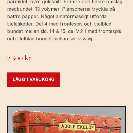
pärmklot, övre guldsnitt. Främre och bakre omslag
medbundet. 13 volymer. Planscherna tryckta på
bättre papper. Något amatörmässigt utförda
titeletiketter. Del 4 med frontespis och titelblad
bundet mellan sid. 14 & 15. del V:2:1 med frontespis
och titelblad bundet mellan sid. vj & vij.
2 500
kr
LÄGG I VARUKORG