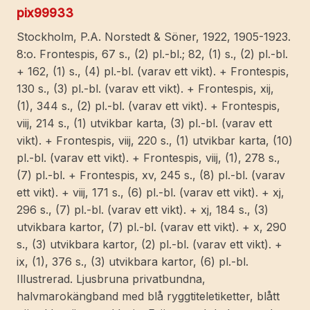
pix99933
Stockholm, P.A. Norstedt & Söner, 1922, 1905-1923.
8:o. Frontespis, 67 s., (2) pl.-bl.; 82, (1) s., (2) pl.-bl.
+ 162, (1) s., (4) pl.-bl. (varav ett vikt). + Frontespis,
130 s., (3) pl.-bl. (varav ett vikt). + Frontespis, xij,
(1), 344 s., (2) pl.-bl. (varav ett vikt). + Frontespis,
viij, 214 s., (1) utvikbar karta, (3) pl.-bl. (varav ett
vikt). + Frontespis, viij, 220 s., (1) utvikbar karta, (10)
pl.-bl. (varav ett vikt). + Frontespis, viij, (1), 278 s.,
(7) pl.-bl. + Frontespis, xv, 245 s., (8) pl.-bl. (varav
ett vikt). + viij, 171 s., (6) pl.-bl. (varav ett vikt). + xj,
296 s., (7) pl.-bl. (varav ett vikt). + xj, 184 s., (3)
utvikbara kartor, (7) pl.-bl. (varav ett vikt). + x, 290
s., (3) utvikbara kartor, (2) pl.-bl. (varav ett vikt). +
ix, (1), 376 s., (3) utvikbara kartor, (6) pl.-bl.
Illustrerad. Ljusbruna privatbundna,
halvmarokängband med blå ryggtiteletiketter, blått