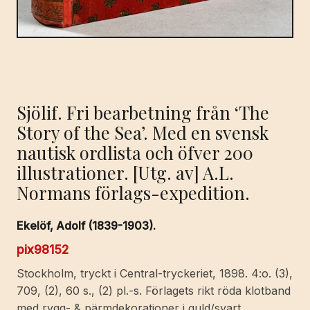
Sjölif. Fri bearbetning från ‘The
Story of the Sea’. Med en svensk
nautisk ordlista och öfver 200
illustrationer. [Utg. av] A.L.
Normans förlags-expedition.
Ekelöf, Adolf (1839-1903).
pix98152
Stockholm, tryckt i Central-tryckeriet, 1898. 4:o. (3),
709, (2), 60 s., (2) pl.-s. Förlagets rikt röda klotband
med rygg- & pärmdekorationer i guld/svart.