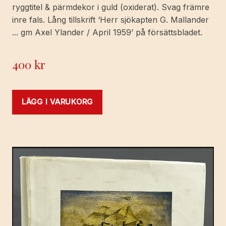
ryggtitel & pärmdekor i guld (oxiderat). Svag främre
inre fals. Lång tillskrift ‘Herr sjökapten G. Mallander
... gm Axel Ylander / April 1959’ på försättsbladet.
400
kr
LÄGG I VARUKORG