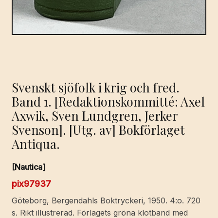
Svenskt sjöfolk i krig och fred.
Band 1. [Redaktionskommitté: Axel
Axwik, Sven Lundgren, Jerker
Svenson]. [Utg. av] Bokförlaget
Antiqua.
[Nautica]
pix97937
Göteborg, Bergendahls Boktryckeri, 1950. 4:o. 720
s. Rikt illustrerad. Förlagets gröna klotband med