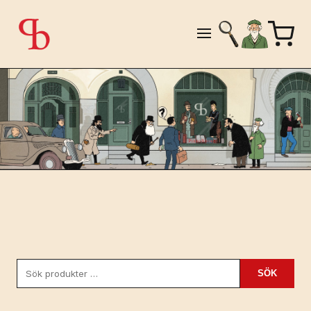
Sök
SÖK
efter: