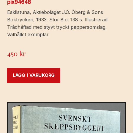
pix94648
Eskilstuna, Aktiebolaget J.O. Öberg & Sons
Boktryckeri, 1933. Stor 8:o. 138 s. Illustrerad.
Trådhäftad med styvt tryckt pappersomslag.
Välhållet exemplar.
450
kr
LÄGG I VARUKORG