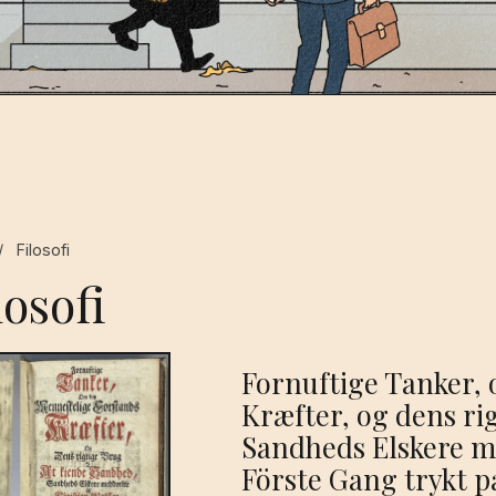
/
Filosofi
losofi
Fornuftige Tanker,
Kræfter, og dens ri
Sandheds Elskere m
Förste Gang trykt p