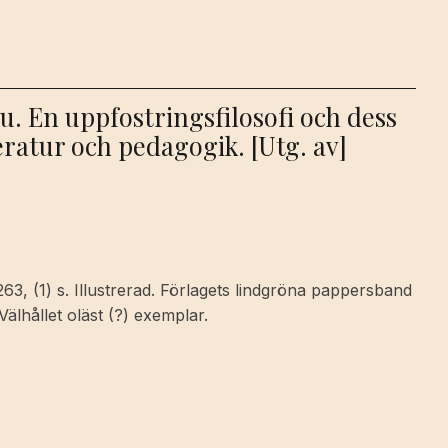
au. En uppfostringsfilosofi och dess
teratur och pedagogik. [Utg. av]
 263, (1) s. Illustrerad. Förlagets lindgröna pappersband
Välhållet oläst (?) exemplar.