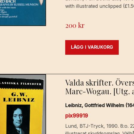
with illustrated unclipped (£1.
200
kr
LÄGG I VARUKORG
Valda skrifter. Öve
Marc-Wogau. [Utg. a
Leibniz, Gottfried Wilhelm (16
pix99919
Lund, BTJ-Tryck, 1990. 8:o. 2
illustrerat skyddsomslag. Väl