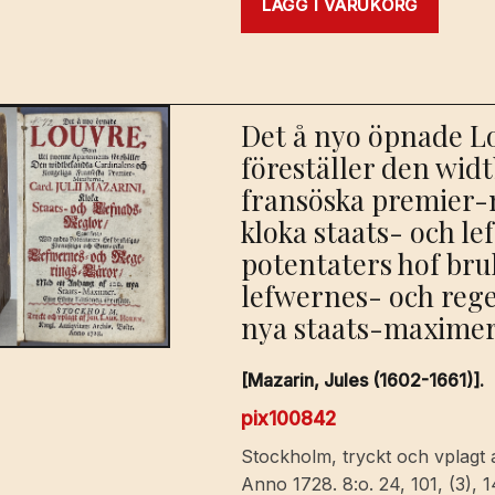
LÄGG I VARUKORG
Det å nyo öpnade L
föreställer den wid
fransöska premier-m
kloka staats- och le
potentaters hof bru
lefwernes- och rege
nya staats-maximer.
[Mazarin, Jules (1602-1661)].
pix100842
Stockholm, tryckt och vplagt a
Anno 1728. 8:o. 24, 101, (3),