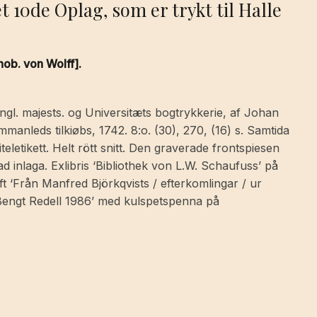
t 10de Oplag, som er trykt til Halle
nob. von Wolff].
ngl. majests. og Universitæts bogtrykkerie, af Johan
anleds tilkiøbs, 1742. 8:o. (30), 270, (16) s. Samtida
letikett. Helt rött snitt. Den graverade frontspiesen
 inlaga. Exlibris ‘Bibliothek von L.W. Schaufuss’ på
ft ‘Från Manfred Björkqvists / efterkomlingar / ur
n Bengt Redell 1986’ med kulspetspenna på