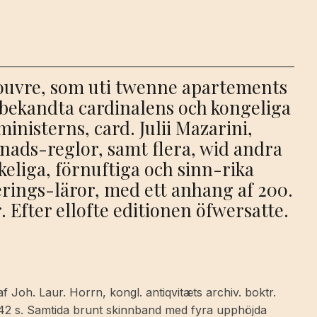
ouvre, som uti twenne apartements
tbekandta cardinalens och kongeliga
inisterns, card. Julii Mazarini,
fnads-reglor, samt flera, wid andra
keliga, förnuftiga och sinn-rika
rings-läror, med ett anhang af 200.
 Efter ellofte editionen öfwersatte.
f Joh. Laur. Horrn, kongl. antiqvitæts archiv. boktr.
 142 s. Samtida brunt skinnband med fyra upphöjda