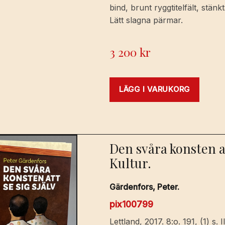
bind, brunt ryggtitelfält, stän
Lätt slagna pärmar.
3 200
kr
LÄGG I VARUKORG
Den svåra konsten at
Kultur.
Gärdenfors, Peter.
pix100799
Lettland, 2017. 8:o. 191, (1) s.