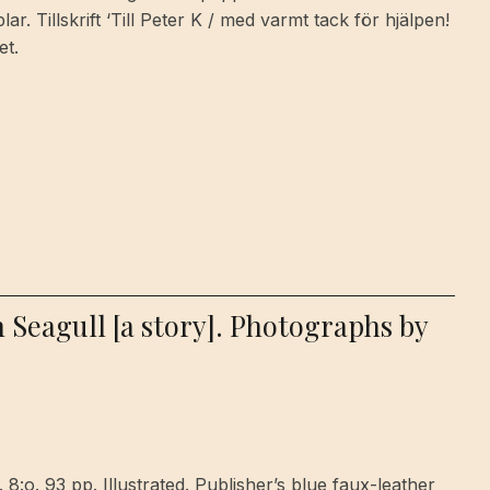
r. Tillskrift ‘Till Peter K / med varmt tack för hjälpen!
et.
 Seagull [a story]. Photographs by
8:o. 93 pp. Illustrated. Publisher’s blue faux-leather