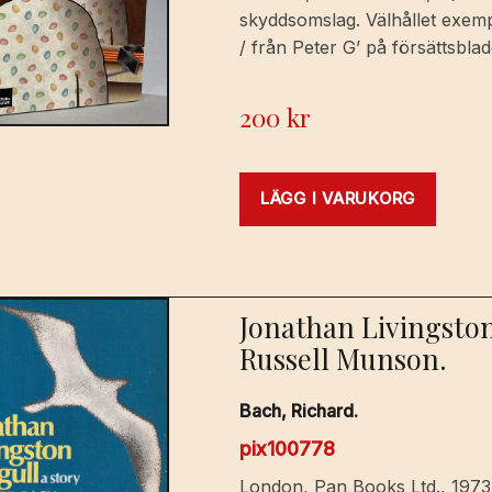
skyddsomslag. Välhållet exempla
/ från Peter G’ på försättsblad
200
kr
LÄGG I VARUKORG
Jonathan Livingston
Russell Munson.
Bach, Richard.
pix100778
London, Pan Books Ltd., 1973. 