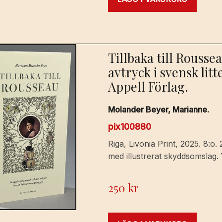
Tillbaka till Rousse
avtryck i svensk lit
Appell Förlag.
Molander Beyer, Marianne.
pix100880
Riga, Livonia Print, 2025. 8:o.
med illustrerat skyddsomslag. 
250
kr