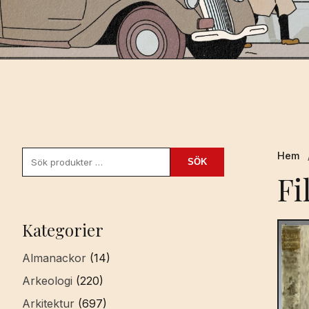
Sök
Hem
SÖK
efter:
Fi
Kategorier
Almanackor
(14)
Arkeologi
(220)
Arkitektur
(697)