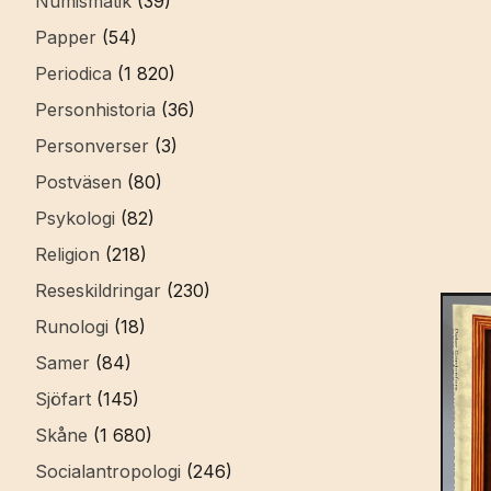
Numismatik
(39)
Papper
(54)
Periodica
(1 820)
Personhistoria
(36)
Personverser
(3)
Postväsen
(80)
Psykologi
(82)
Religion
(218)
Reseskildringar
(230)
Runologi
(18)
Samer
(84)
Sjöfart
(145)
Skåne
(1 680)
Socialantropologi
(246)