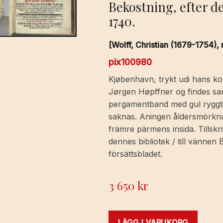
Bekostning, efter de
1740.
[Wolff, Christian (1679-1754), 
pix100980
Kjøbenhavn, trykt udi hans ko
Jørgen Høpffner og findes samm
pergamentband med gul ryggtite
saknas. Aningen åldersmörknad
främre pärmens insida. Tillskri
dennes bibliotek / till vänne
försättsbladet.
3 650
kr
LÄGG I VARUKORG