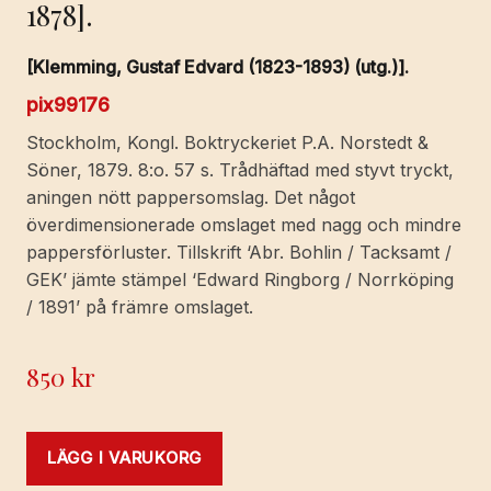
1878].
[Klemming, Gustaf Edvard (1823-1893) (utg.)].
pix99176
Stockholm, Kongl. Boktryckeriet P.A. Norstedt &
Söner, 1879. 8:o. 57 s. Trådhäftad med styvt tryckt,
aningen nött pappersomslag. Det något
överdimensionerade omslaget med nagg och mindre
pappersförluster. Tillskrift ‘Abr. Bohlin / Tacksamt /
GEK’ jämte stämpel ‘Edward Ringborg / Norrköping
/ 1891’ på främre omslaget.
850
kr
LÄGG I VARUKORG