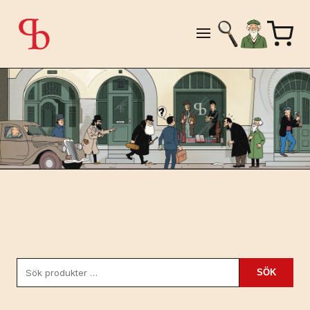
Sök
SÖK
efter: