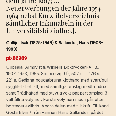
dem Jahre 1907; …
Neuerwerbungen der Jahre 1954-
1964 nebst Kurztitelverzeichnis
sämtlicher Inkunabeln in der
Universitätsbibliothek].
Collijn, Isak (1875-1949) & Sallander, Hans (1903-
1983).
pix86989
Uppsala, Almqvist & Wiksells Boktryckeri-A.-B.,
1907, 1953, 1965. 8:o. xxxviij, (1), 507 s. + 176 s. +
221 s. Gedigna nougatbruna klotband med svart/gul
ryggtitel (Del I-II) med samtliga omslag medbundna
samt Trådhäftad med styvt tryckt pappersomslag. 3
välhållna volymer. Första volymen med spår efter
borttaget exlibris. Andra delen med tillskrift ‘Fil. kand.
Gösta Elvin / från vännen Hans Sallander’ på det