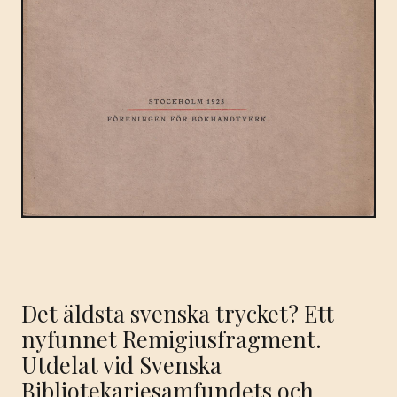
Det äldsta svenska trycket? Ett
nyfunnet Remigiusfragment.
Utdelat vid Svenska
Bibliotekariesamfundets och