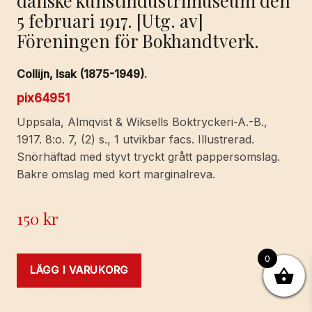
danske kunstindustrimuseum den
5 februari 1917. [Utg. av]
Föreningen för Bokhandtverk.
Collijn, Isak (1875-1949).
pix64951
Uppsala, Almqvist & Wiksells Boktryckeri-A.-B.,
1917. 8:o. 7, (2) s., 1 utvikbar facs. Illustrerad.
Snörhäftad med styvt tryckt grått pappersomslag.
Bakre omslag med kort marginalreva.
150
kr
0
LÄGG I VARUKORG