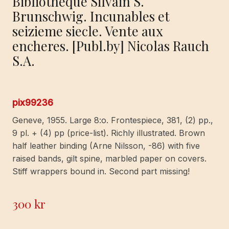
Bibliotheque Silvain S.
Brunschwig. Incunables et
seizieme siecle. Vente aux
encheres. [Publ.by] Nicolas Rauch
S.A.
pix99236
Geneve, 1955. Large 8:o. Frontespiece, 381, (2) pp.,
9 pl. + (4) pp (price-list). Richly illustrated. Brown
half leather binding (Arne Nilsson, -86) with five
raised bands, gilt spine, marbled paper on covers.
Stiff wrappers bound in. Second part missing!
300
kr