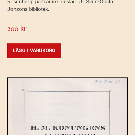
Rosenberg’ på främre omslag. Ur Sven-Gösta
Jonzons bibliotek.
200
kr
LÄGG I VARUKORG