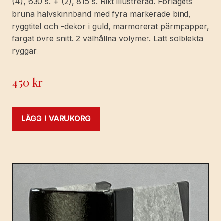
(4), 630 s. + (2), 815 s. Rikt illustrerad. Förlagets
bruna halvskinnband med fyra markerade bind,
ryggtitel och -dekor i guld, marmorerat pärmpapper,
färgat övre snitt. 2 välhållna volymer. Lätt solblekta
ryggar.
450
kr
LÄGG I VARUKORG