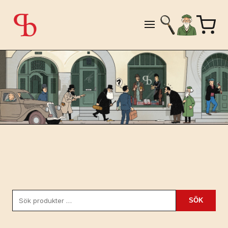
Sök
SÖK
efter: