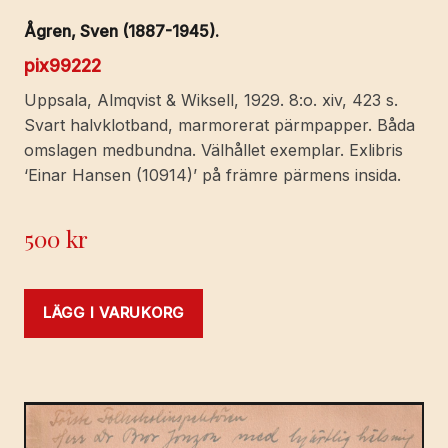
Ågren, Sven (1887-1945).
pix99222
Uppsala, Almqvist & Wiksell, 1929. 8:o. xiv, 423 s.
Svart halvklotband, marmorerat pärmpapper. Båda
omslagen medbundna. Välhållet exemplar. Exlibris
‘Einar Hansen (10914)’ på främre pärmens insida.
500
kr
LÄGG I VARUKORG