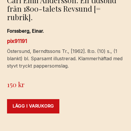
från 1800-talets Revsund [=
rubrik].
Forssberg, Einar.
pix91191
Östersund, Berndtssons Tr., [1962]. 8:o. (10) s., (1
blankt) bl. Sparsamt illustrerad. Klammerhäftad med
styvt tryckt pappersomslag.
150
kr
LÄGG I VARUKORG