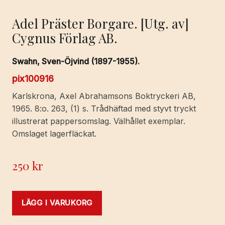
Adel Präster Borgare. [Utg. av]
Cygnus Förlag AB.
Swahn, Sven-Öjvind (1897-1955).
pix100916
Karlskrona, Axel Abrahamsons Boktryckeri AB,
1965. 8:o. 263, (1) s. Trådhäftad med styvt tryckt
illustrerat pappersomslag. Välhållet exemplar.
Omslaget lagerfläckat.
250
kr
LÄGG I VARUKORG