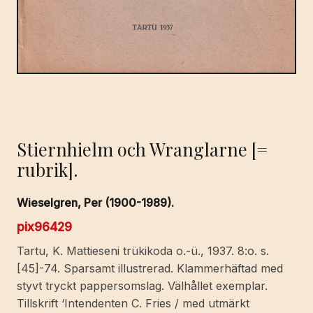
Stiernhielm och Wranglarne [=
rubrik].
Wieselgren, Per (1900-1989).
pix96429
Tartu, K. Mattieseni trükikoda o.-ü., 1937. 8:o. s.
[45]-74. Sparsamt illustrerad. Klammerhäftad med
styvt tryckt pappersomslag. Välhållet exemplar.
Tillskrift ‘Intendenten C. Fries / med utmärkt