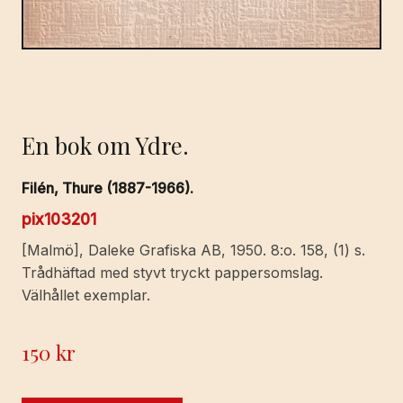
En bok om Ydre.
Filén, Thure (1887-1966).
pix103201
[Malmö], Daleke Grafiska AB, 1950. 8:o. 158, (1) s.
Trådhäftad med styvt tryckt pappersomslag.
Välhållet exemplar.
150
kr