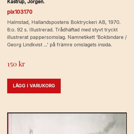
Kastrup, Jörgen.
pix103170
Halmstad, Hallandspostens Boktryckeri AB, 1970.
8:o. 92 s. Illustrerad. Trådhäftad med styvt tryckt
illustrerat pappersomslag. Namnetikett ‘Bokbindare /
Georg Lindkvist ...’ på främre omslagets insida.
150
kr
LÄGG I VARUKORG