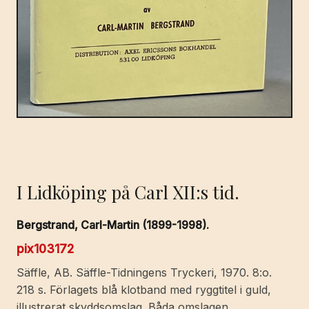
I Lidköping på Carl XII:s tid.
Bergstrand, Carl-Martin (1899-1998).
pix103172
Säffle, AB. Säffle-Tidningens Tryckeri, 1970. 8:o.
218 s. Förlagets blå klotband med ryggtitel i guld,
illustrerat skyddsomslag. Båda omslagen