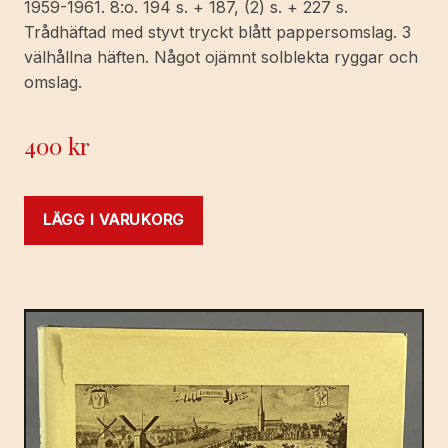
1959-1961. 8:o. 194 s. + 187, (2) s. + 227 s.
Trådhäftad med styvt tryckt blått pappersomslag. 3
välhållna häften. Något ojämnt solblekta ryggar och
omslag.
400
kr
LÄGG I VARUKORG