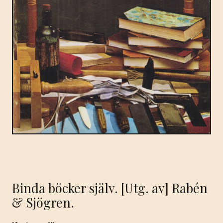
Binda böcker själv. [Utg. av] Rabén
& Sjögren.