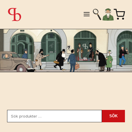
Sök
SÖK
efter: