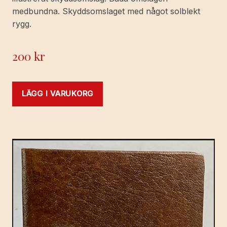
medbundna. Skyddsomslaget med något solblekt
rygg.
200
kr
LÄGG I VARUKORG