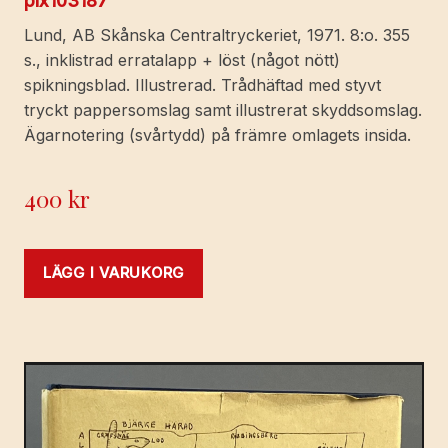
pix103187
Lund, AB Skånska Centraltryckeriet, 1971. 8:o. 355
s., inklistrad erratalapp + löst (något nött)
spikningsblad. Illustrerad. Trådhäftad med styvt
tryckt pappersomslag samt illustrerat skyddsomslag.
Ägarnotering (svårtydd) på främre omlagets insida.
400
kr
LÄGG I VARUKORG