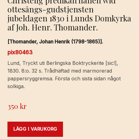
ottesångs-gudstjensten
jubeldagen 1830 i Lunds Domkyrka
af Joh. Henr. Thomander.
[Thomander, Johan Henrik (1798-1865)].
pix80463
Lund, Tryckt uti Berlingska Boktryckerite [sic!],
1830. 8:o. 32 s. Trådhäftad med marmorerad
pappersryggremsa. Första och sista sidan något
solkiga.
350
kr
LÄGG I VARUKORG