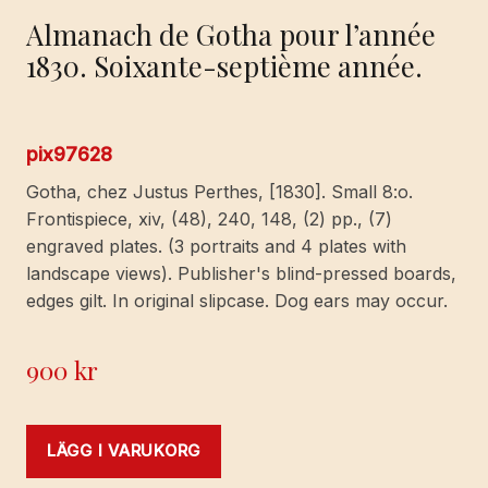
Almanach de Gotha pour l’année
1830. Soixante-septième année.
pix97628
Gotha, chez Justus Perthes, [1830]. Small 8:o.
Frontispiece, xiv, (48), 240, 148, (2) pp., (7)
engraved plates. (3 portraits and 4 plates with
landscape views). Publisher's blind-pressed boards,
edges gilt. In original slipcase. Dog ears may occur.
900
kr
LÄGG I VARUKORG