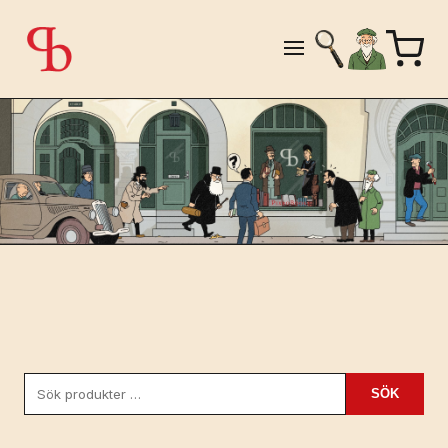
Sök
SÖK
efter: