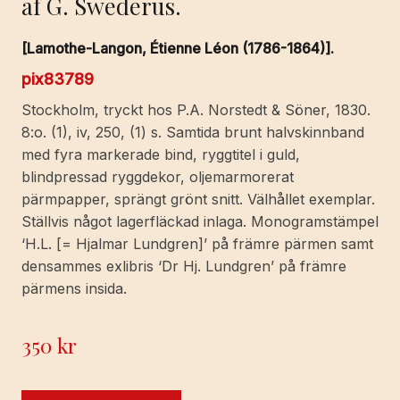
af G. Swederus.
[Lamothe-Langon, Étienne Léon (1786-1864)].
pix83789
Stockholm, tryckt hos P.A. Norstedt & Söner, 1830.
8:o. (1), iv, 250, (1) s. Samtida brunt halvskinnband
med fyra markerade bind, ryggtitel i guld,
blindpressad ryggdekor, oljemarmorerat
pärmpapper, sprängt grönt snitt. Välhållet exemplar.
Ställvis något lagerfläckad inlaga. Monogramstämpel
‘H.L. [= Hjalmar Lundgren]’ på främre pärmen samt
densammes exlibris ‘Dr Hj. Lundgren’ på främre
pärmens insida.
350
kr