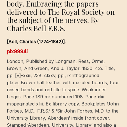
body. Embracing the papers
delivered to The Royal Society on
the subject of the nerves. By
Charles Bell F.R.S.
[Bell, Charles (1774-1842)].
pix99941
London, Published by Longman, Rees, Orme,
Brown, And Green, And J. Taylor, 1830. 4:o. Title,
pp. [v]-xxiij, 238, clxxvj pp., ix lithographed
plates.Brown half leather with marbled boards, four
raised bands and red title to spine. Weak inner
hinges. Page 189 misnumbered 198. Page xliii
mispaginated xliiii. Ex-library copy. Bookplates ‘John
Forbes, M.D., F.R.S.’ & ‘Sir John Forbes, M.D. to the
University Library, Aberdeen’ inside front cover.
Stamped ‘Aberdeen, University, Library’ and also a