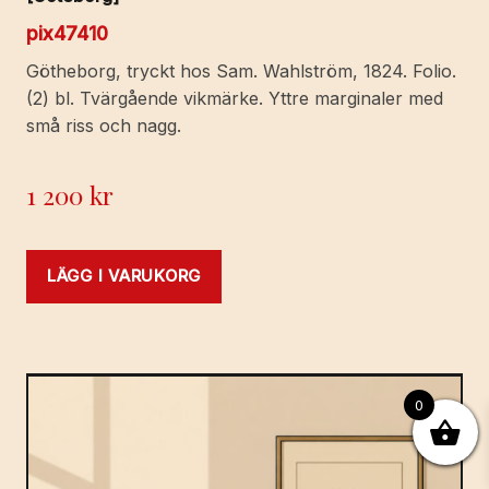
pix47410
Götheborg, tryckt hos Sam. Wahlström, 1824. Folio.
(2) bl. Tvärgående vikmärke. Yttre marginaler med
små riss och nagg.
1 200
kr
LÄGG I VARUKORG
0