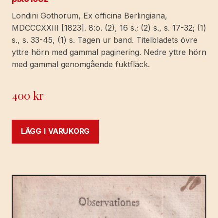
Londini Gothorum, Ex officina Berlingiana,
MDCCCXXIII [1823]. 8:o. (2), 16 s.; (2) s., s. 17-32; (1)
s., s. 33-45, (1) s. Tagen ur band. Titelbladets övre
yttre hörn med gammal paginering. Nedre yttre hörn
med gammal genomgående fuktfläck.
400
kr
LÄGG I VARUKORG