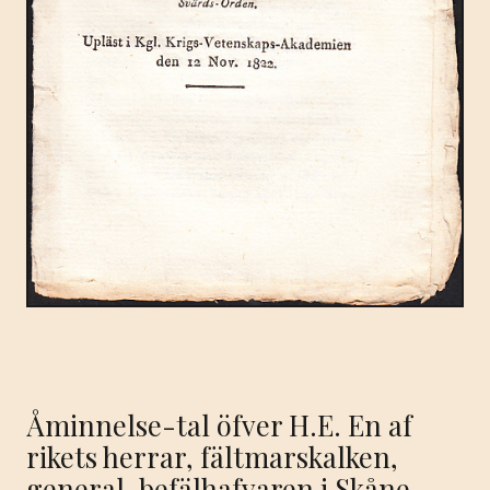
Åminnelse-tal öfver H.E. En af
rikets herrar, fältmarskalken,
general-befälhafvaren i Skåne