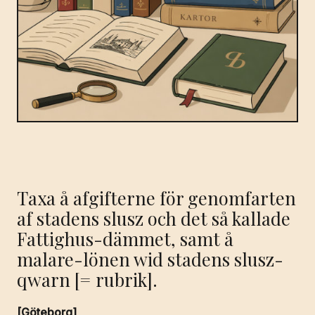
Taxa å afgifterne för genomfarten
af stadens slusz och det så kallade
Fattighus-dämmet, samt å
malare-lönen wid stadens slusz-
qwarn [= rubrik].
[Göteborg]