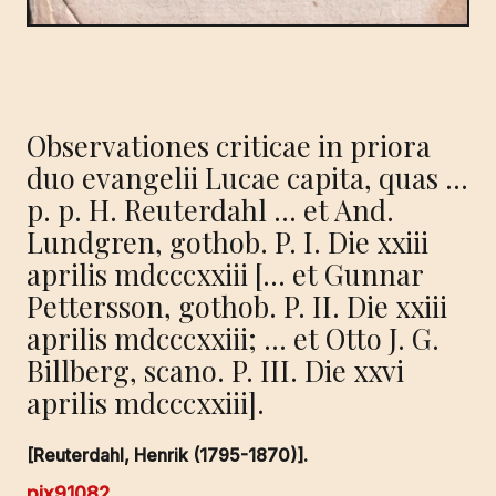
Observationes criticae in priora
duo evangelii Lucae capita, quas …
p. p. H. Reuterdahl … et And.
Lundgren, gothob. P. I. Die xxiii
aprilis mdcccxxiii [… et Gunnar
Pettersson, gothob. P. II. Die xxiii
aprilis mdcccxxiii; … et Otto J. G.
Billberg, scano. P. III. Die xxvi
aprilis mdcccxxiii].
[Reuterdahl, Henrik (1795-1870)].
pix91082