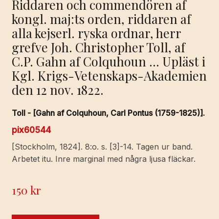
Riddaren och commendören af
kongl. maj:ts orden, riddaren af
alla kejserl. ryska ordnar, herr
grefve Joh. Christopher Toll, af
C.P. Gahn af Colquhoun … Upläst i
Kgl. Krigs-Vetenskaps-Akademien
den 12 nov. 1822.
Toll - [Gahn af Colquhoun, Carl Pontus (1759-1825)].
pix60544
[Stockholm, 1824]. 8:o. s. [3]-14. Tagen ur band.
Arbetet itu. Inre marginal med några ljusa fläckar.
150
kr