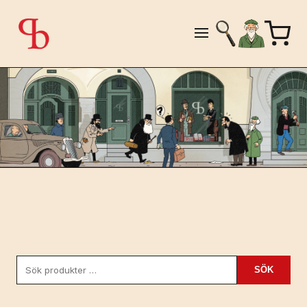
Sök
SÖK
efter: