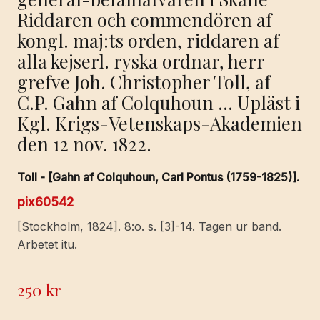
Riddaren och commendören af
kongl. maj:ts orden, riddaren af
alla kejserl. ryska ordnar, herr
grefve Joh. Christopher Toll, af
C.P. Gahn af Colquhoun … Upläst i
Kgl. Krigs-Vetenskaps-Akademien
den 12 nov. 1822.
Toll - [Gahn af Colquhoun, Carl Pontus (1759-1825)].
pix60542
[Stockholm, 1824]. 8:o. s. [3]-14. Tagen ur band.
Arbetet itu.
250
kr