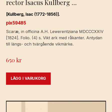
rector Isacus Kullberg …
[Kullberg, Isac (1772-1856)].
pix59485
Scaræ, in officina A.H. Lewerentziana MDCCCXXIV
[1824]. Folio. (4) s. Vikt ark med råkanter. Antydan
till längs- och tvärgående vikmärke.
650
kr
LÄGG I VARUKORG