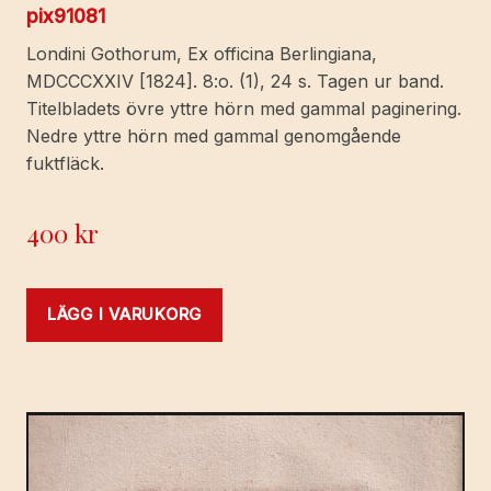
pix91081
Londini Gothorum, Ex officina Berlingiana,
MDCCCXXIV [1824]. 8:o. (1), 24 s. Tagen ur band.
Titelbladets övre yttre hörn med gammal paginering.
Nedre yttre hörn med gammal genomgående
fuktfläck.
400
kr
LÄGG I VARUKORG