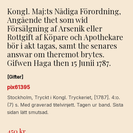
Kongl. Maj:ts Nådiga Förordning,
Angående thet som wid
Försälgning af Arsenik eller
Rottgift af Köpare och Apothekare
bör i akt tagas, samt the senares
answar om theremot brytes.
Gifwen Haga then 15 Junii 1787.
[Gifter]
pix61395
Stockholm, Tryckt i Kongl. Tryckeriet, [1787]. 4:o.
(7) s. Med graverad titelvinjett. Tagen ur band. Sista
sidan lätt smutsad.
450
kr