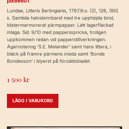
pix88601
Lundae, Litteris Berlingianis, 1787.8:o. (2), 128, (90)
s. Samtida halvskinnband med tre upphöjda bind,
klistermarmorerat pärmpapper. Lätt lagerfläckad
inlaga. Sid. 9/10 med pappersspricka, troligen
uppkommen redan vid papperstillverkningen.
Ägarnotering ‘S.E. Melander’ samt hans littera, i
bläck på främre pärmens insida samt ‘Bonde
Bondesson’ i blyerst på försättsbladet.
1 500
kr
LÄGG I VARUKORG