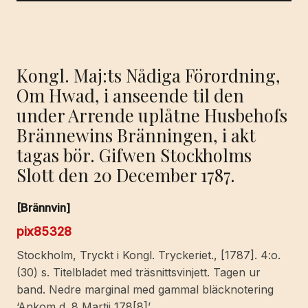
Kongl. Maj:ts Nådiga Förordning,
Om Hwad, i anseende til den
under Arrende uplåtne Husbehofs
Brännewins Bränningen, i akt
tagas bör. Gifwen Stockholms
Slott den 20 December 1787.
[Brännvin]
pix85328
Stockholm, Tryckt i Kongl. Tryckeriet., [1787]. 4:o.
(30) s. Titelbladet med träsnittsvinjett. Tagen ur
band. Nedre marginal med gammal bläcknotering
‘Ankom d. 8 Martii 178[8]’.