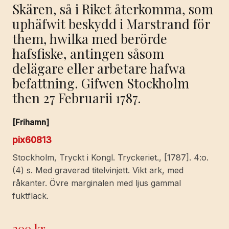
Skären, så i Riket återkomma, som
uphäfwit beskydd i Marstrand för
them, hwilka med berörde
hafsfiske, antingen såsom
delägare eller arbetare hafwa
befattning. Gifwen Stockholm
then 27 Februarii 1787.
[Frihamn]
pix60813
Stockholm, Tryckt i Kongl. Tryckeriet., [1787]. 4:o.
(4) s. Med graverad titelvinjett. Vikt ark, med
råkanter. Övre marginalen med ljus gammal
fuktfläck.
300
kr