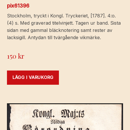
pix61396
Stockholm, tryckt i Kongl. Tryckeriet, [1787]. 4:o.
(4) s. Med graverad titelvinjett. Tagen ur band. Sista
sidan med gammal bläcknotering samt rester av
lacksigill. Antydan till tvärgående vikmärke.
150
kr
LÄGG I VARUKORG