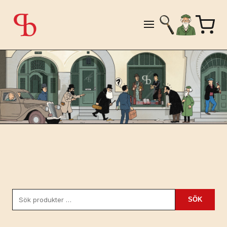
Sök
SÖK
efter: