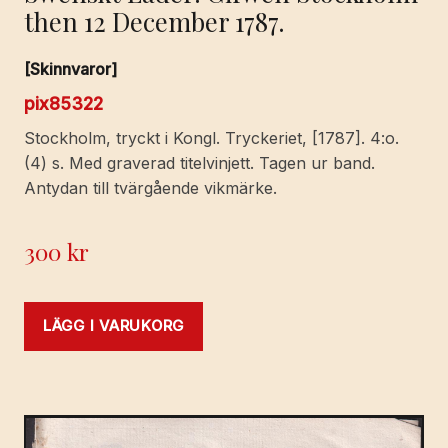
then 12 December 1787.
[Skinnvaror]
pix85322
Stockholm, tryckt i Kongl. Tryckeriet, [1787]. 4:o.
(4) s. Med graverad titelvinjett. Tagen ur band.
Antydan till tvärgående vikmärke.
300
kr
LÄGG I VARUKORG