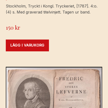
Stockholm, Tryckt i Kongl. Tryckeriet, [1787]. 4:o.
(4) s. Med graverad titelvinjett. Tagen ur band.
150
kr
LÄGG I VARUKORG