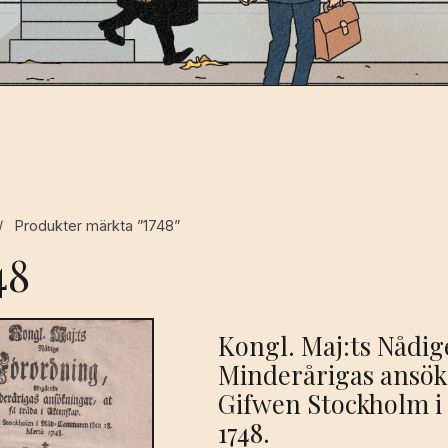
/
Produkter märkta ”1748”
48
Kongl. Maj:ts Nådi
Minderårigas ansökn
Gifwen Stockholm i
1748.