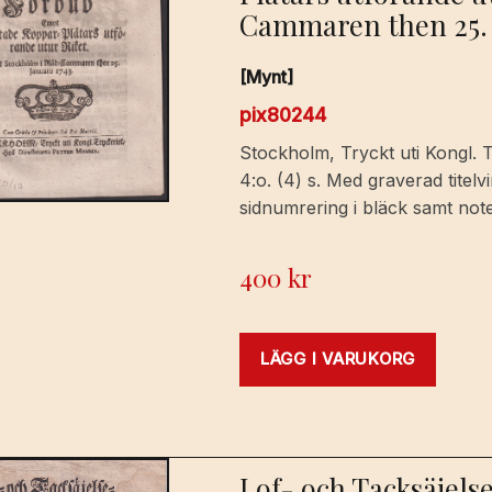
Cammaren then 25. J
[Mynt]
pix80244
Stockholm, Tryckt uti Kongl. 
4:o. (4) s. Med graverad titel
sidnumrering i bläck samt not
400
kr
LÄGG I VARUKORG
Lof- och Tacksäjelse