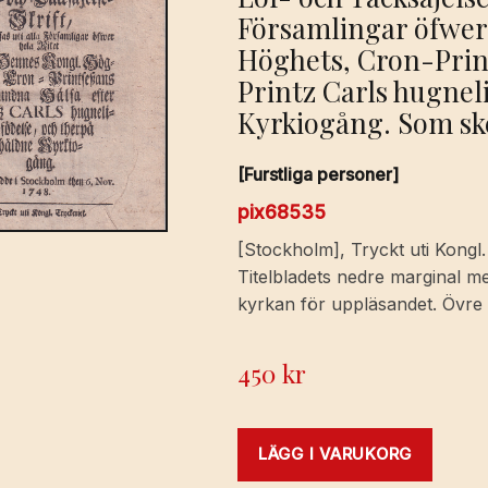
Församlingar öfwer 
Höghets, Cron-Prin
Printz Carls hugnel
Kyrkiogång. Som ske
[Furstliga personer]
pix68535
[Stockholm], Tryckt uti Kongl.
Titelbladets nedre marginal m
kyrkan för uppläsandet. Övre
450
kr
LÄGG I VARUKORG