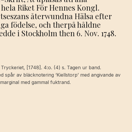
hela Riket För Hennes Kongl.
tseszans återwundna Hälsa efter
iga födelse, och therpå håldne
dde i Stockholm then 6. Nov. 1748.
 Tryckeriet, [1748]. 4:o. (4) s. Tagen ur band.
ed spår av bläcknotering ‘Kiellstorp’ med angivande av
 marginal med gammal fuktrand.