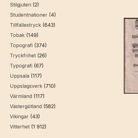
Stilgjuteri
(2)
Studentnationer
(4)
Tillfällestryck
(643)
Tobak
(149)
Topografi
(374)
Tryckfrihet
(26)
Typografi
(67)
Uppsala
(117)
Uppslagsverk
(710)
Värmland
(117)
Västergötland
(582)
Vikingar
(43)
Vitterhet
(1 912)