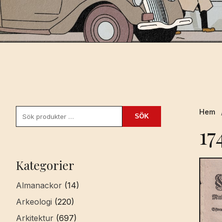
Sök
Hem
SÖK
efter:
17
Kategorier
Almanackor
(14)
Arkeologi
(220)
Arkitektur
(697)