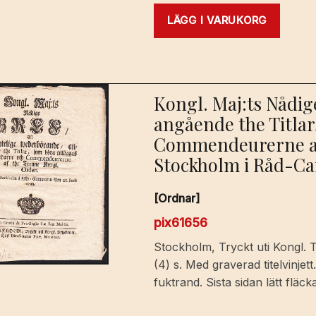
LÄGG I VARUKORG
Kongl. Maj:ts Nådig
angående the Titlar
Commendeurerne af 
Stockholm i Råd-Cam
[Ordnar]
pix61656
Stockholm, Tryckt uti Kongl. 
(4) s. Med graverad titelvinje
fuktrand. Sista sidan lätt fläck