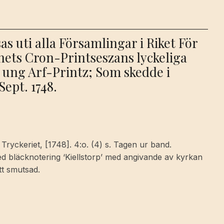
as uti alla Församlingar i Riket För
ets Cron-Printseszans lyckeliga
 ung Arf-Printz; Som skedde i
ept. 1748.
 Tryckeriet, [1748]. 4:o. (4) s. Tagen ur band.
ed bläcknotering ‘Kiellstorp’ med angivande av kyrkan
tt smutsad.