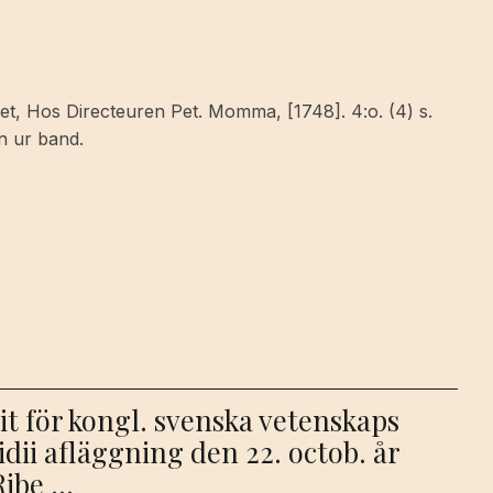
iet, Hos Directeuren Pet. Momma, [1748]. 4:o. (4) s.
en ur band.
it för kongl. svenska vetenskaps
dii afläggning den 22. octob. år
 Ribe …