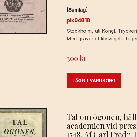
[Samlag]
pix94818
Stockholm, uti Kongl. Trycker
Med graverad titelvinjett. Tag
300
kr
LÄGG I VARUKORG
Tal om ögonen, håll
academien vid præsi
1748. Af Carl Fredr.