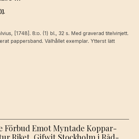
)].
us, [1748]. 8:o. (1) bl., 32 s. Med graverad titelvinjett.
rat pappersband. Välhållet exemplar. Ytterst lätt
ge Förbud Emot Myntade Koppar-
tur Riket. Gifwit Stockholm i Råd-