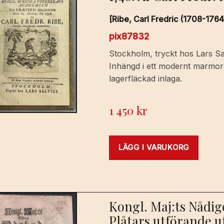
[Ribe, Carl Fredric (1708-1764
pix87832
Stockholm, tryckt hos Lars Salvi
Inhängd i ett modernt marmore
lagerfläckad inlaga.
1 450
kr
LÄGG I VARUKORG
Kongl. Maj:ts Nådi
Plåtars utförande u