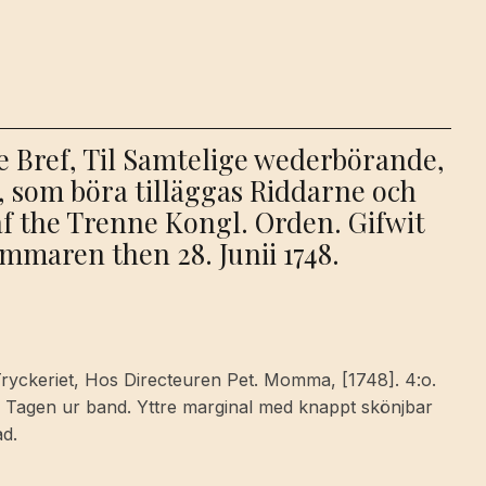
e Bref, Til Samtelige wederbörande,
, som böra tilläggas Riddarne och
the Trenne Kongl. Orden. Gifwit
maren then 28. Junii 1748.
Tryckeriet, Hos Directeuren Pet. Momma, [1748]. 4:o.
tt. Tagen ur band. Yttre marginal med knappt skönjbar
ad.