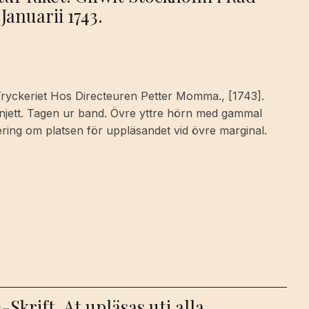
anuarii 1743.
Tryckeriet Hos Directeuren Petter Momma., [1743].
vinjett. Tagen ur band. Övre yttre hörn med gammal
ering om platsen för uppläsandet vid övre marginal.
-Skrift, At upläsas uti alla