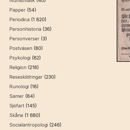
Numismatik
(40)
Papper
(54)
Periodica
(1 820)
Personhistoria
(36)
Personverser
(3)
Postväsen
(80)
Psykologi
(82)
Religion
(218)
Reseskildringar
(230)
Runologi
(18)
Samer
(84)
Sjöfart
(145)
Skåne
(1 680)
Socialantropologi
(246)