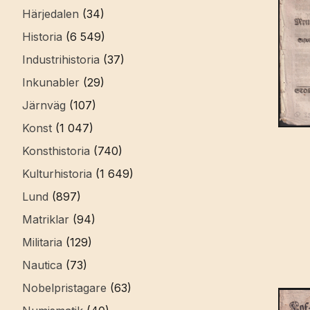
Härjedalen
(34)
Historia
(6 549)
Industrihistoria
(37)
Inkunabler
(29)
Järnväg
(107)
Konst
(1 047)
Konsthistoria
(740)
Kulturhistoria
(1 649)
Lund
(897)
Matriklar
(94)
Militaria
(129)
Nautica
(73)
Nobelpristagare
(63)