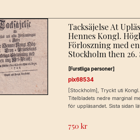
Tacksäjelse At Upläs
Hennes Kongl. Högh
Förloszning med en
Stockholm then 26. S
[Furstliga personer]
pix68534
[Stockholm], Tryckt uti Kongl.
Titelbladets nedre marginal m
för uppläsandet. Sista sidan lä
750
kr