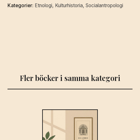
Kategorier:
Etnologi
,
Kulturhistoria
,
Socialantropologi
Sven
Axel
Hallbäck.
Faksimileutgåva.
[Utg.
av]
Nordiska
museet
och
Fler böcker i samma kategori
LiberFörlag.
mängd