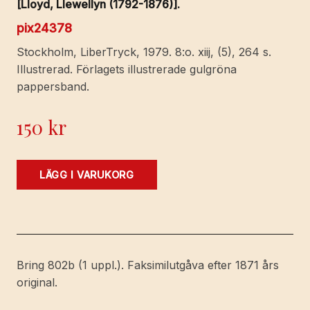
[Lloyd, Llewellyn (1792-1876)].
pix24378
Stockholm, LiberTryck, 1979. 8:o. xiij, (5), 264 s.
Illustrerad. Förlagets illustrerade gulgröna
pappersband.
150
kr
Svenska
LÄGG I VARUKORG
allmogens
plägseder.
Översättning
av
G.
Bring 802b (1 uppl.). Faksimilutgåva efter 1871 års
Swederus.
original.
Förord
av