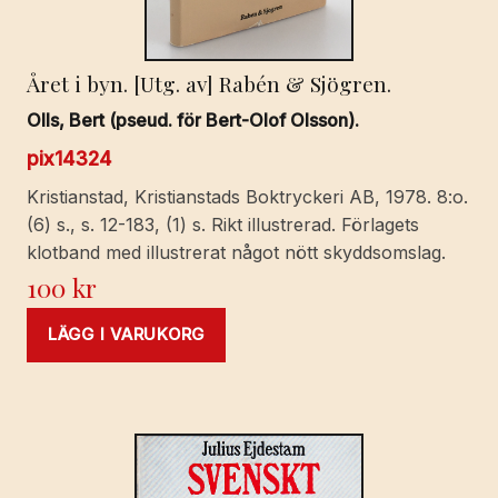
Året i byn. [Utg. av] Rabén & Sjögren.
Olls, Bert (pseud. för Bert-Olof Olsson).
pix14324
Kristianstad, Kristianstads Boktryckeri AB, 1978. 8:o.
(6) s., s. 12-183, (1) s. Rikt illustrerad. Förlagets
klotband med illustrerat något nött skyddsomslag.
100
kr
LÄGG I VARUKORG