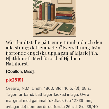
Wårt landtställe på trenne tunnland och den
afkastning det lemnade. Öfwersättning från
fjortonde engelska upplagan af M[arie] Th.
N[athhorst]. Med förord af Hjalmar
Nathhorst.
[Coulton, Miss].
pix26191
Örebro, N.M. Lindh, 1860. Stor 16:o. (3), 68 s.
Tagen ur band. Lätt lagerfläckad inlaga. Övre
marginal med gammal fuktfläck (ca 12x36 mm,
avtagande) som berör de första 26 sid. Sid. 39/40