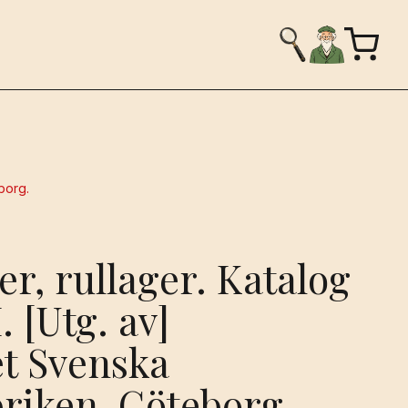
borg.
er, rullager. Katalog
. [Utg. av]
et Svenska
briken, Göteborg.