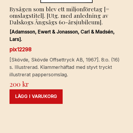
Bysågen som blev ett miljonföretag [=
omslagstitel]. [Utg. med anledning av
Dalskogs Ångsågs 60-årsjubileum].
[Adamsson, Ewert & Jonasson, Carl & Madsén,
Lars].
pix12298
[Skövde, Skövde Offsettryck AB, 1967]. 8:o. (16)
s. Illustrerad. Klammerhäftad med styvt tryckt
illustrerat pappersomslag.
200
kr
LÄGG I VARUKORG