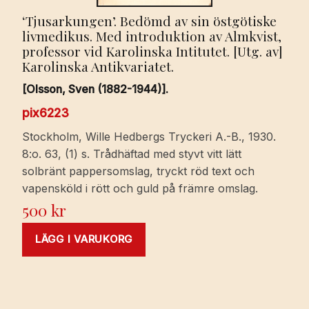
‘Tjusarkungen’. Bedömd av sin östgötiske
livmedikus. Med introduktion av Almkvist,
professor vid Karolinska Intitutet. [Utg. av]
Karolinska Antikvariatet.
[Olsson, Sven (1882-1944)].
pix6223
Stockholm, Wille Hedbergs Tryckeri A.-B., 1930.
8:o. 63, (1) s. Trådhäftad med styvt vitt lätt
solbränt pappersomslag, tryckt röd text och
vapensköld i rött och guld på främre omslag.
500
kr
LÄGG I VARUKORG