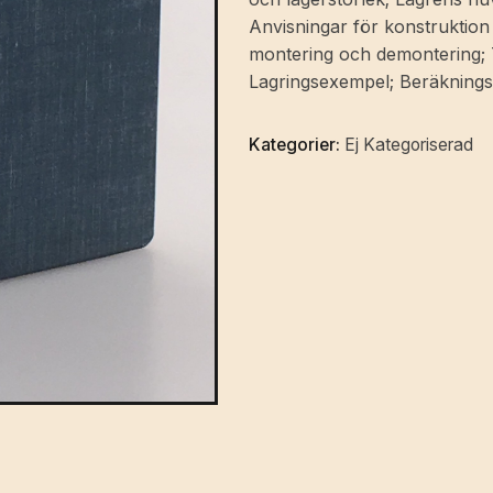
II.
Anvisningar för konstruktion
[Utg.
montering och demontering; Ta
av]
Lagringsexempel; Beräkningst
Aktiebolaget
Svenska
Kategorier:
Ej Kategoriserad
Kullagerfabriken,
Göteborg.
mängd