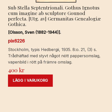
Sub Stella Septentrionali. Gothus Ignotus
cum imagine ab sculptore Gounod
perfecta. [Utg. av] Germanitas Genealogiæ
Gothica.
[Olsson, Sven (1882-1944)].
pix6226
Stockholm, typis Hedbergii, 1935. 8:o. 21, (3) s.
Trådhäftad med styvt något nött pappersomslag,
vapenbild i rött på främre omslag.
400
kr
LÄGG I VARUKORG