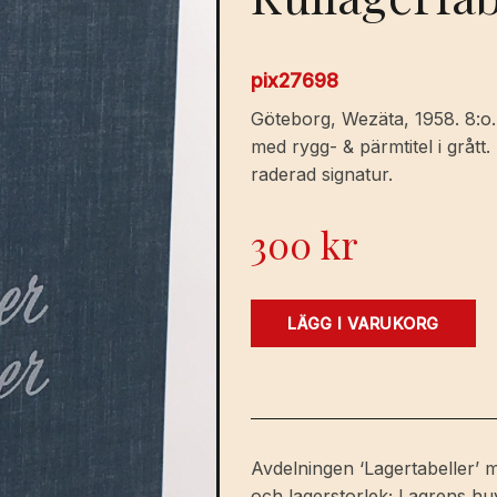
pix27698
Göteborg, Wezäta, 1958. 8:o. 
med rygg- & pärmtitel i grått
raderad signatur.
300
kr
SKF.
LÄGG I VARUKORG
Kullager,
rullager.
Katalog
nr
2000
Avdelningen ‘Lagertabeller’ me
S
och lagerstorlek; Lagrens huv