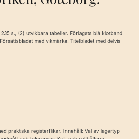
235 s., (2) utvikbara tabeller. Förlagets blå klotband
. Försättsbladet med vikmärke. Titelbladet med delvis
d praktiska registerflikar. Innehåll: Val av lagertyp
udmått och toleranser; Kul- och rullhållare;