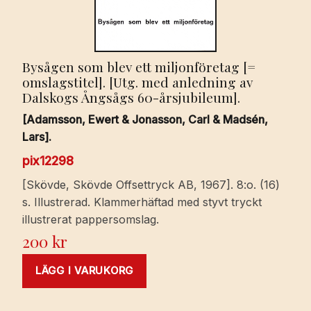
Bysågen som blev ett miljonföretag [=
omslagstitel]. [Utg. med anledning av
Dalskogs Ångsågs 60-årsjubileum].
[Adamsson, Ewert & Jonasson, Carl & Madsén,
Lars].
pix12298
[Skövde, Skövde Offsettryck AB, 1967]. 8:o. (16)
s. Illustrerad. Klammerhäftad med styvt tryckt
illustrerat pappersomslag.
200
kr
LÄGG I VARUKORG