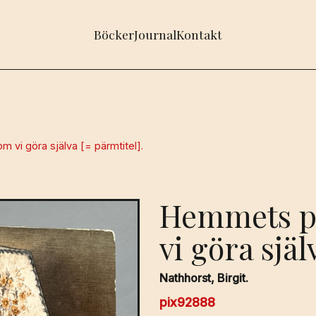
Böcker
Journal
Kontakt
vi göra själva [= pärmtitel].
Hemmets p
vi göra själ
Nathhorst, Birgit.
pix92888