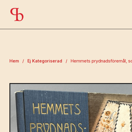
Hem
/
Ej Kategoriserad
/
Hemmets prydnadsföremål, som 