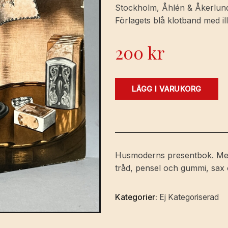
Stockholm, Åhlén & Åkerlunds 
Förlagets blå klotband med i
200
kr
Hemmets
LÄGG I VARUKORG
prydnadsföremål,
som
vi
göra
själva
Husmoderns presentbok. Mer 
[=
tråd, pensel och gummi, sax 
pärmtitel].
mängd
Kategorier:
Ej Kategoriserad