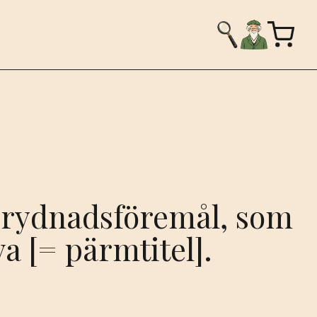
rydnadsföremål, som
va [= pärmtitel].