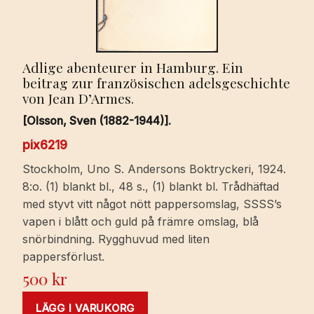
Adlige abenteurer in Hamburg. Ein
beitrag zur französischen adelsgeschichte
von Jean D’Armes.
[Olsson, Sven (1882-1944)].
pix6219
Stockholm, Uno S. Andersons Boktryckeri, 1924.
8:o. (1) blankt bl., 48 s., (1) blankt bl. Trådhäftad
med styvt vitt något nött pappersomslag, SSSS’s
vapen i blått och guld på främre omslag, blå
snörbindning. Rygghuvud med liten
pappersförlust.
500
kr
LÄGG I VARUKORG