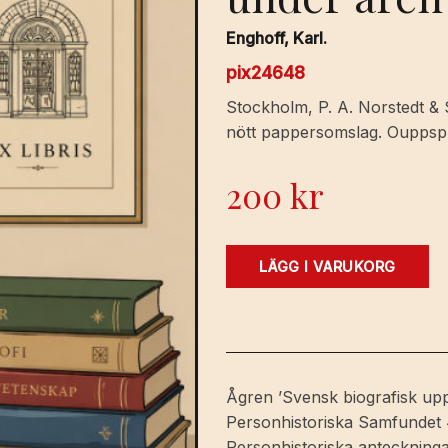
Enghoff, Karl.
pix24648
Stockholm, P. A. Norstedt & S
nött pappersomslag. Ouppspr
200
kr
Personhistoriska
LÄGG I VARUKORG
anteckningar
rörande
Kristianstads
magistrat
och
Ågren ’Svensk biografisk uppsl
andra
Personhistoriska Samfundet 4
statens
Personhistoriska anteckning