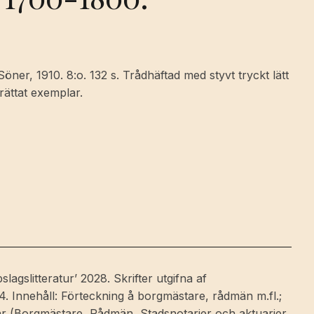
öner, 1910. 8:o. 132 s. Trådhäftad med styvt tryckt lätt
ättat exemplar.
agslitteratur’ 2028. Skrifter utgifna af
. Innehåll: Förteckning å borgmästare, rådmän m.fl.;
ar (Borgmästare, Rådmän, Stadsnotarier och aktuarier,