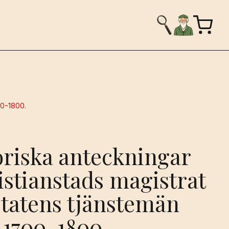
00-1800.
oriska anteckningar
stianstads magistrat
statens tjänstemän
 1700-1800.