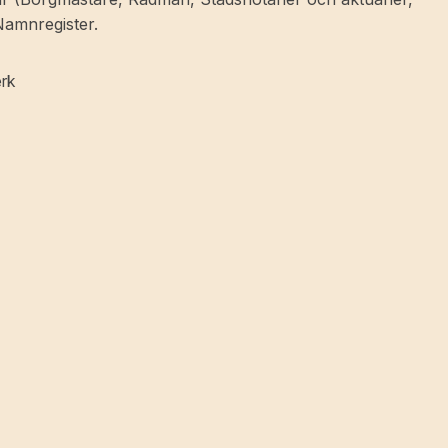
Namnregister.
erk