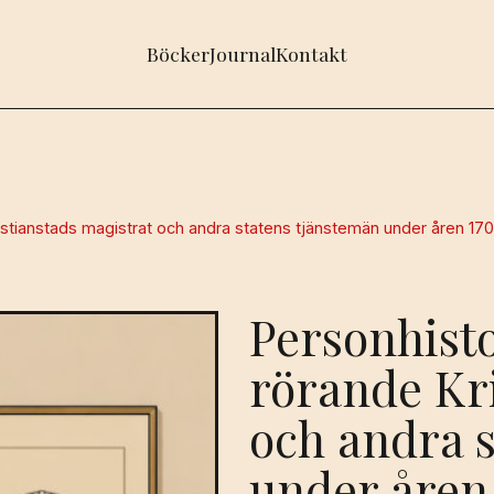
Böcker
Journal
Kontakt
istianstads magistrat och andra statens tjänstemän under åren 17
Personhist
rörande Kri
och andra 
under åren