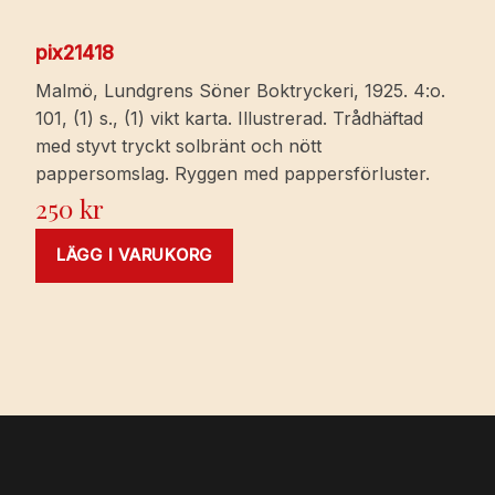
pix21418
Malmö, Lundgrens Söner Boktryckeri, 1925. 4:o.
101, (1) s., (1) vikt karta. Illustrerad. Trådhäftad
med styvt tryckt solbränt och nött
pappersomslag. Ryggen med pappersförluster.
250
kr
LÄGG I VARUKORG