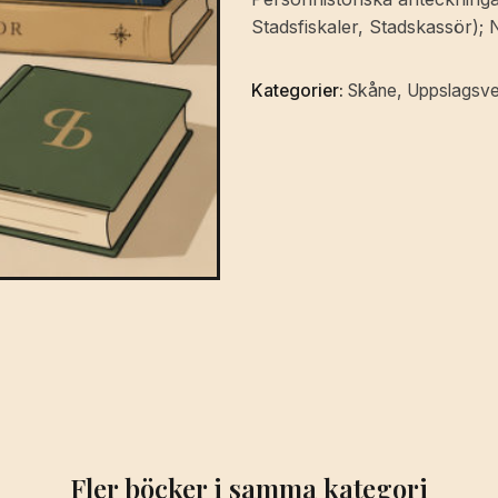
tjänstemän
Stadsfiskaler, Stadskassör); 
under
åren
Kategorier:
Skåne
,
Uppslagsv
1700-
1800.
mängd
Fler böcker i samma kategori