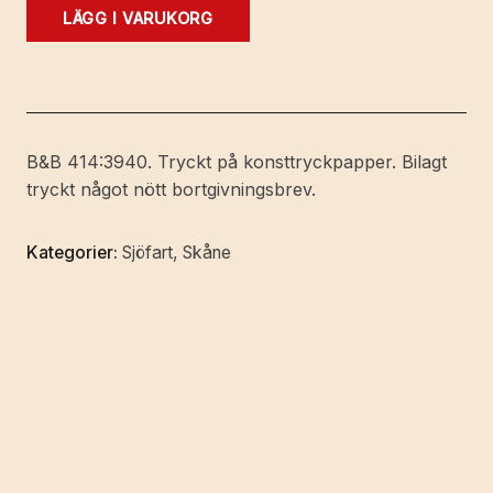
Malmö
LÄGG I VARUKORG
hamndirektion
1775
17/7
1925.
Till
B&B 414:3940. Tryckt på konsttryckpapper. Bilagt
minnet
tryckt något nött bortgivningsbrev.
av
150-
Kategorier:
Sjöfart
,
Skåne
årsdagen
för
hamndirektionens
tillkomst.
Anteckningar
av
Gustaf
Edlund.
mängd