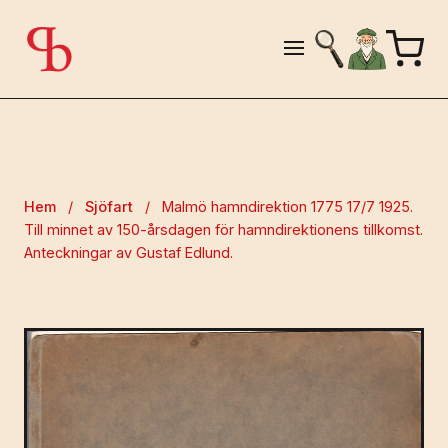
Hem
/
Sjöfart
/
Malmö hamndirektion 1775 17/7 1925.
Till minnet av 150-årsdagen för hamndirektionens tillkomst.
Anteckningar av Gustaf Edlund.