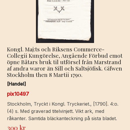
Kongl. Maj:ts och Riksens Commerce-
Collegii Kungörelse, Angående Förbud emot
öpne Båtars bruk til utförsel från Marstrand
af andra waror än Sill och Saltsjöfisk. Gifwen
Stockholm then 8 Martii 1790.
[Handel]
pix10497
Stockholm, Tryckt i Kongl. Tryckeriet., [1790]. 4:o.
(4) s. Med graverad titelvinjett. Vikt ark, med
råkanter. Samtida bläckanteckning på sista bladet.
300
kr