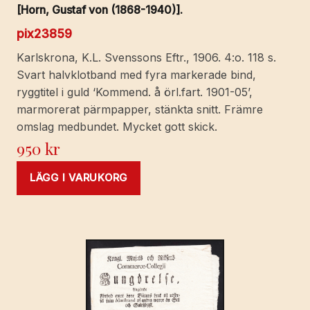
[Horn, Gustaf von (1868-1940)].
pix23859
Karlskrona, K.L. Svenssons Eftr., 1906. 4:o. 118 s.
Svart halvklotband med fyra markerade bind,
ryggtitel i guld ‘Kommend. å örl.fart. 1901-05’,
marmorerat pärmpapper, stänkta snitt. Främre
omslag medbundet. Mycket gott skick.
950
kr
LÄGG I VARUKORG