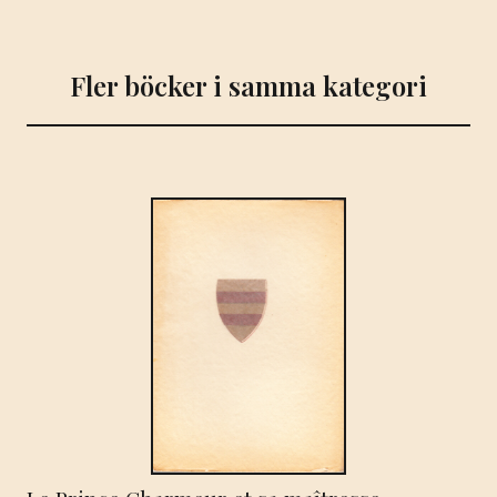
Småland
af
Fler böcker i samma kategori
Jönköpings
län.
mängd