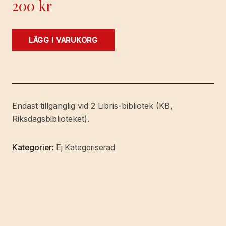
200
kr
Några
LÄGG I VARUKORG
ord
till
riksdagsgubbarne
af
en
Endast tillgänglig vid 2 Libris-bibliotek (KB,
qvinna
Riksdagsbiblioteket).
i
landsorten.
Kategorier:
Ej Kategoriserad
Säljas
till
förmån
för
de
nödlidande
i