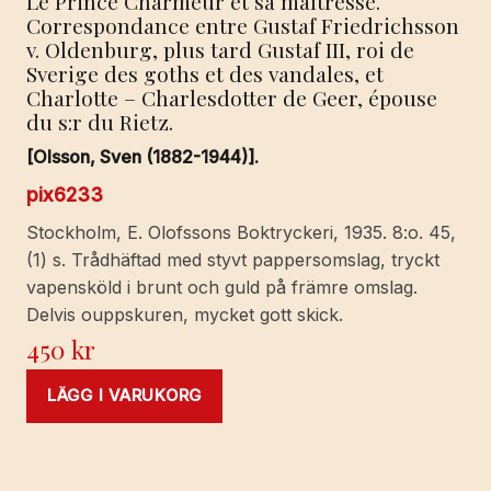
Le Prince Charmeur et sa maîtresse.
Correspondance entre Gustaf Friedrichsson
v. Oldenburg, plus tard Gustaf III, roi de
Sverige des goths et des vandales, et
Charlotte – Charlesdotter de Geer, épouse
du s:r du Rietz.
[Olsson, Sven (1882-1944)].
pix6233
Stockholm, E. Olofssons Boktryckeri, 1935. 8:o. 45,
(1) s. Trådhäftad med styvt pappersomslag, tryckt
vapensköld i brunt och guld på främre omslag.
Delvis ouppskuren, mycket gott skick.
450
kr
LÄGG I VARUKORG