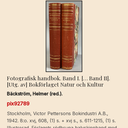
Fotografisk handbok. Band I. [… Band II].
[Utg. av] Bokförlaget Natur och Kultur
Bäckström, Helmer (red.).
pix92789
Stockholm, Victor Pettersons Bokindustri A.B.,
1942. 8:o. xvj, 608, (1) s. + xvj s., s. 611-1215, (1) s.
Illustrerad. Förlagets rödbruna halvskinnband med