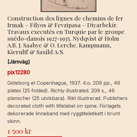
Construction des lignes de chemins de fer
Irmak – Filyos & Fevzipasa – Diyarbekir.
Travaux executés en Turquie par le groupe
suédo-danois 1927-1935. Nydqvist & Holm
A.B. J. Saabye & O. Lerche. Kampmann,
Kierulff & Saxild A/S.
[Järnväg]
pix12280
Göteborg et Copenhague, 1937. 4:o. 209 pp., 46
plates (25 folded). Richly illustrated. 209 s., 46
planscher (25 utvikbara). Rikt illustrerad. Publishers
decorated cloth with titlelabel on spine. Förlagets
dekorerade linneband med ryggtiteletikett i brunt
skinn.
1 500
kr