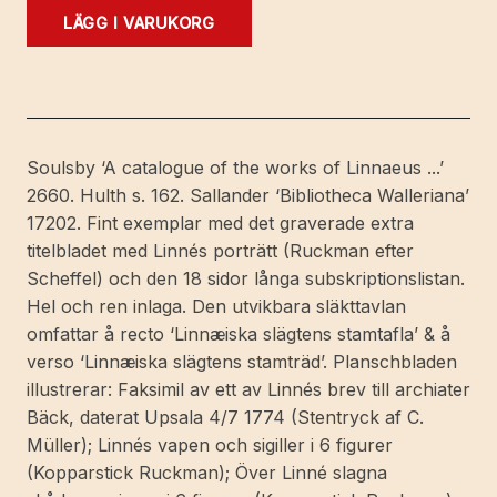
Egenhändiga
LÄGG I VARUKORG
anteckningar
af
Carl
Linnæus
om
Soulsby ‘A catalogue of the works of Linnaeus ...’
sig
2660. Hulth s. 162. Sallander ‘Bibliotheca Walleriana’
sjelf.
17202. Fint exemplar med det graverade extra
Med
titelbladet med Linnés porträtt (Ruckman efter
anmärkningar
Scheffel) och den 18 sidor långa subskriptionslistan.
och
Hel och ren inlaga. Den utvikbara släkttavlan
tillägg.
omfattar å recto ‘Linnæiska slägtens stamtafla’ & å
mängd
verso ‘Linnæiska slägtens stamträd’. Planschbladen
illustrerar: Faksimil av ett av Linnés brev till archiater
Bäck, daterat Upsala 4/7 1774 (Stentryck af C.
Müller); Linnés vapen och sigiller i 6 figurer
(Kopparstick Ruckman); Över Linné slagna