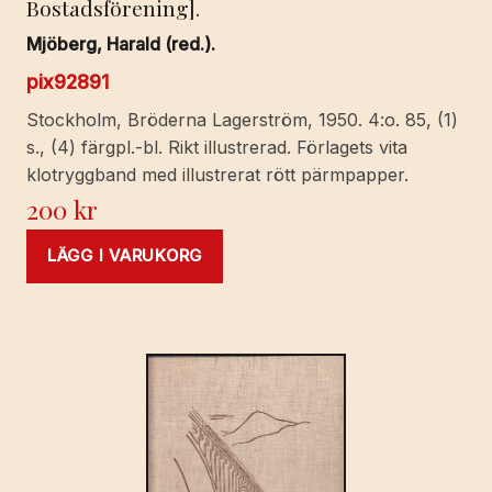
Bostadsförening].
Mjöberg, Harald (red.).
pix92891
Stockholm, Bröderna Lagerström, 1950. 4:o. 85, (1)
s., (4) färgpl.-bl. Rikt illustrerad. Förlagets vita
klotryggband med illustrerat rött pärmpapper.
200
kr
LÄGG I VARUKORG