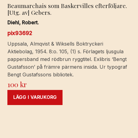
Beaumarchais som Baskervilles efterföljare.
[Utg. av] Gebers.
Diehl, Robert.
pix93692
Uppsala, Almqvist & Wiksells Boktryckeri
Aktiebolag, 1954. 8:o. 105, (1) s. Förlagets ljusgula
pappersband med rödbrun ryggtitel. Exlibris ‘Bengt
Gustafsson’ på främre pärmens insida. Ur typograf
Bengt Gustafssons bibliotek.
100
kr
LÄGG I VARUKORG