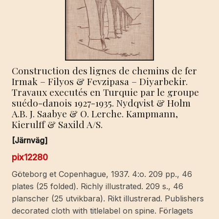
Construction des lignes de chemins de fer
Irmak – Filyos & Fevzipasa – Diyarbekir.
Travaux executés en Turquie par le groupe
suédo-danois 1927-1935. Nydqvist & Holm
A.B. J. Saabye & O. Lerche. Kampmann,
Kierulff & Saxild A/S.
[Järnväg]
pix12280
Göteborg et Copenhague, 1937. 4:o. 209 pp., 46
plates (25 folded). Richly illustrated. 209 s., 46
planscher (25 utvikbara). Rikt illustrerad. Publishers
decorated cloth with titlelabel on spine. Förlagets