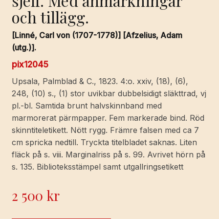
sjelf. Med anmärkningar
och tillägg.
[Linné, Carl von (1707-1778)] [Afzelius, Adam
(utg.)].
pix12045
Upsala, Palmblad & C., 1823. 4:o. xxiv, (18), (6),
248, (10) s., (1) stor uvikbar dubbelsidigt släkttrad, vj
pl.-bl. Samtida brunt halvskinnband med
marmorerat pärmpapper. Fem markerade bind. Röd
skinntiteletikett. Nött rygg. Främre falsen med ca 7
cm spricka nedtill. Tryckta titelbladet saknas. Liten
fläck på s. viii. Marginalriss på s. 99. Avrivet hörn på
s. 135. Biblioteksstämpel samt utgallringsetikett
2 500
kr