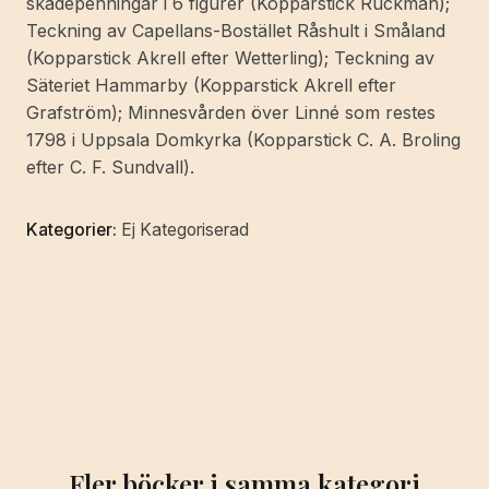
skådepenningar i 6 figurer (Kopparstick Ruckman);
Teckning av Capellans-Bostället Råshult i Småland
(Kopparstick Akrell efter Wetterling); Teckning av
Säteriet Hammarby (Kopparstick Akrell efter
Grafström); Minnesvården över Linné som restes
1798 i Uppsala Domkyrka (Kopparstick C. A. Broling
efter C. F. Sundvall).
Kategorier:
Ej Kategoriserad
Fler böcker i samma kategori