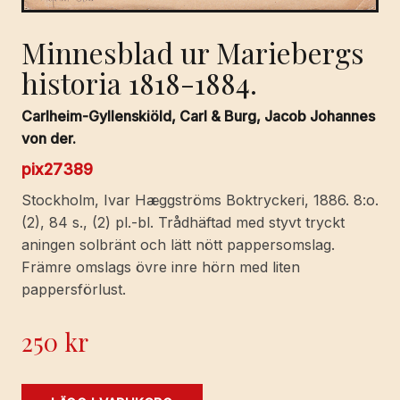
Minnesblad ur Mariebergs
historia 1818-1884.
Carlheim-Gyllenskiöld, Carl & Burg, Jacob Johannes
von der.
pix27389
Stockholm, Ivar Hæggströms Boktryckeri, 1886. 8:o.
(2), 84 s., (2) pl.-bl. Trådhäftad med styvt tryckt
aningen solbränt och lätt nött pappersomslag.
Främre omslags övre inre hörn med liten
pappersförlust.
250
kr
Minnesblad