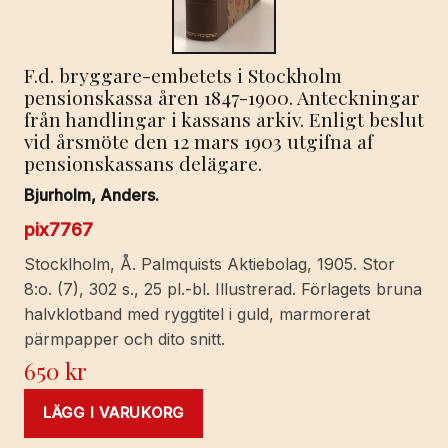
F.d. bryggare-embetets i Stockholm
pensionskassa åren 1847-1900. Anteckningar
från handlingar i kassans arkiv. Enligt beslut
vid årsmöte den 12 mars 1903 utgifna af
pensionskassans delägare.
Bjurholm, Anders.
pix7767
Stocklholm, Å. Palmquists Aktiebolag, 1905. Stor
8:o. (7), 302 s., 25 pl.-bl. Illustrerad. Förlagets bruna
halvklotband med ryggtitel i guld, marmorerat
pärmpapper och dito snitt.
650
kr
LÄGG I VARUKORG