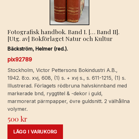
Fotografisk handbok. Band I. [… Band II].
[Utg. av] Bokförlaget Natur och Kultur
Bäckström, Helmer (red.).
pix92789
Stockholm, Victor Pettersons Bokindustri A.B.,
1942. 8:o. xvj, 608, (1) s. + xvj s., s. 611-1215, (1) s.
Illustrerad. Förlagets rödbruna halvskinnband med
markerade bnd, ryggtitel & -dekor i guld,
marmorerat pärmpapper, övre guldsnitt. 2 välhållna
volymer.
500
kr
LÄGG I VARUKORG