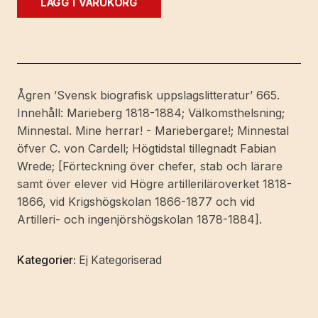
LÄGG I VARUKORG
ur
Mariebergs
historia
1818-
1884.
Ågren ’Svensk biografisk uppslagslitteratur’ 665.
mängd
Innehåll: Marieberg 1818-1884; Välkomsthelsning;
Minnestal. Mine herrar! - Mariebergare!; Minnestal
öfver C. von Cardell; Högtidstal tillegnadt Fabian
Wrede; [Förteckning över chefer, stab och lärare
samt över elever vid Högre artilleriläroverket 1818-
1866, vid Krigshögskolan 1866-1877 och vid
Artilleri- och ingenjörshögskolan 1878-1884].
Kategorier:
Ej Kategoriserad