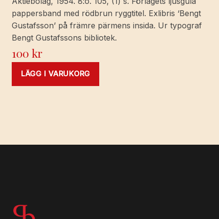
Aktiebolag, 1954. 8:o. 105, (1) s. Förlagets ljusgula
pappersband med rödbrun ryggtitel. Exlibris ‘Bengt
Gustafsson’ på främre pärmens insida. Ur typograf
Bengt Gustafssons bibliotek.
100
kr
LÄGG I VARUKORG