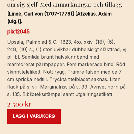
om sig sjelf. Med anmärkningar och tillägg.
[Linné, Carl von (1707-1778)] [Afzelius, Adam
(utg.)].
pix12045
Upsala, Palmblad & C., 1823. 4:o. xxiv, (18), (6),
248, (10) s., (1) stor uvikbar dubbelsidigt släkttrad, vj
pl.-bl. Samtida brunt halvskinnband med
marmorerat pärmpapper. Fem markerade bind. Röd
skinntiteletikett. Nött rygg. Främre falsen med ca 7
cm spricka nedtill. Tryckta titelbladet saknas. Liten
fläck på s. viii. Marginalriss på s. 99. Avrivet hörn på
s. 135. Biblioteksstämpel samt utgallringsetikett
2 500
kr
LÄGG I VARUKORG