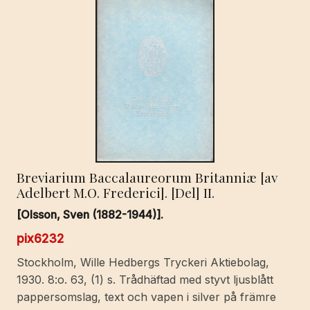
Breviarium Baccalaureorum Britanniæ [av
Adelbert M.O. Frederici]. [Del] II.
[Olsson, Sven (1882-1944)].
pix6232
Stockholm, Wille Hedbergs Tryckeri Aktiebolag,
1930. 8:o. 63, (1) s. Trådhäftad med styvt ljusblått
pappersomslag, text och vapen i silver på främre