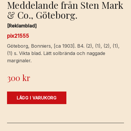
Meddelande från Sten Mark
& Co., Göteborg.
[Reklamblad]
pix21555
Göteborg, Bonniers, [ca 1903]. B4. (2), (1), (2), (1),
(1) s. Vikta blad. Lätt solbrända och naggade
marginaler.
300
kr
Meddelande
LÄGG I VARUKORG
från
Sten
Mark
&