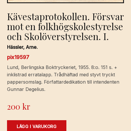
Kävestaprotokollen. Försvar
mot en folkhögskolestyrelse
och Skolöverstyrelsen. I.
Hässler, Arne.
pix19597
Lund, Berlingska Boktryckeriet, 1955. 8:o. 151 s. +
inklistrad erratalapp. Trådhäftad med styvt tryckt
pappersomslag. Författardedikation till intendenten
Gunnar Degelius.
200
kr
Kävestaprotokollen.
LÄGG I VARUKORG
Försvar