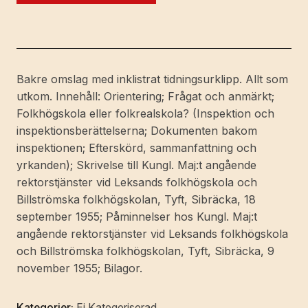
mot
en
folkhögskolestyrelse
och
Bakre omslag med inklistrat tidningsurklipp. Allt som
Skolöverstyrelsen.
utkom. Innehåll: Orientering; Frågat och anmärkt;
I.
Folkhögskola eller folkrealskola? (Inspektion och
mängd
inspektionsberättelserna; Dokumenten bakom
inspektionen; Efterskörd, sammanfattning och
yrkanden); Skrivelse till Kungl. Maj:t angående
rektorstjänster vid Leksands folkhögskola och
Billströmska folkhögskolan, Tyft, Sibräcka, 18
september 1955; Påminnelser hos Kungl. Maj:t
angående rektorstjänster vid Leksands folkhögskola
och Billströmska folkhögskolan, Tyft, Sibräcka, 9
november 1955; Bilagor.
Kategorier:
Ej Kategoriserad