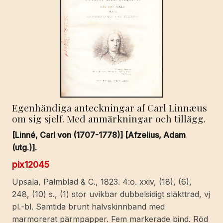
Egenhändiga anteckningar af Carl Linnæus
om sig sjelf. Med anmärkningar och tillägg.
[Linné, Carl von (1707-1778)] [Afzelius, Adam
(utg.)].
pix12045
Upsala, Palmblad & C., 1823. 4:o. xxiv, (18), (6),
248, (10) s., (1) stor uvikbar dubbelsidigt släkttrad, vj
pl.-bl. Samtida brunt halvskinnband med
marmorerat pärmpapper. Fem markerade bind. Röd