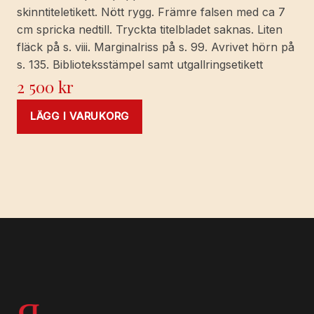
skinntiteletikett. Nött rygg. Främre falsen med ca 7
cm spricka nedtill. Tryckta titelbladet saknas. Liten
fläck på s. viii. Marginalriss på s. 99. Avrivet hörn på
s. 135. Biblioteksstämpel samt utgallringsetikett
2 500
kr
LÄGG I VARUKORG