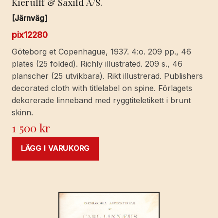
Kierulff & Saxild A/S.
[Järnväg]
pix12280
Göteborg et Copenhague, 1937. 4:o. 209 pp., 46
plates (25 folded). Richly illustrated. 209 s., 46
planscher (25 utvikbara). Rikt illustrerad. Publishers
decorated cloth with titlelabel on spine. Förlagets
dekorerade linneband med ryggtiteletikett i brunt
skinn.
1 500
kr
LÄGG I VARUKORG