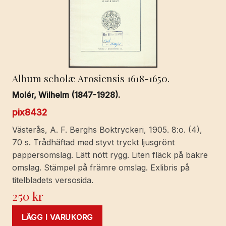
Album scholæ Arosiensis 1618-1650.
Molér, Wilhelm (1847-1928).
pix8432
Västerås, A. F. Berghs Boktryckeri, 1905. 8:o. (4),
70 s. Trådhäftad med styvt tryckt ljusgrönt
pappersomslag. Lätt nött rygg. Liten fläck på bakre
omslag. Stämpel på främre omslag. Exlibris på
titelbladets versosida.
250
kr
LÄGG I VARUKORG