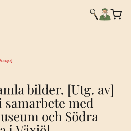
Växjö].
amla bilder. [Utg. av]
[i samarbete med
museum och Södra
 i Växjö].