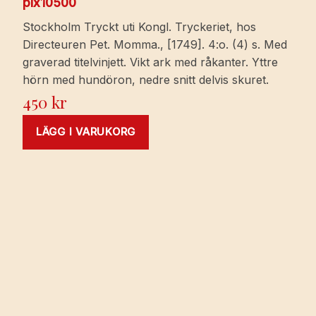
pix10500
Stockholm Tryckt uti Kongl. Tryckeriet, hos
Directeuren Pet. Momma., [1749]. 4:o. (4) s. Med
graverad titelvinjett. Vikt ark med råkanter. Yttre
hörn med hundöron, nedre snitt delvis skuret.
450
kr
LÄGG I VARUKORG