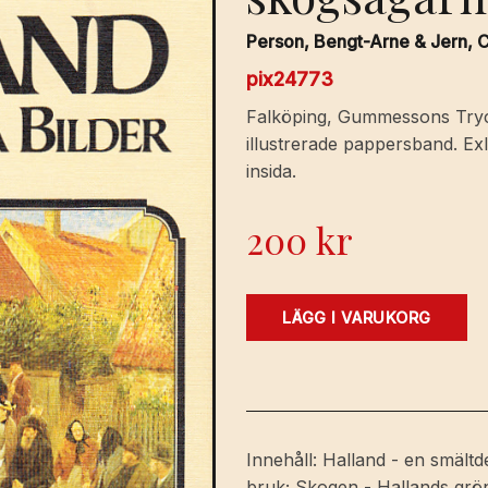
Person, Bengt-Arne & Jern, C
pix24773
Falköping, Gummessons Trycker
illustrerade pappersband. Ex
insida.
200
kr
Halland
LÄGG I VARUKORG
i
gamla
bilder.
[Utg.
av]
Innehåll: Halland - en smältd
LTs
bruk; Skogen - Hallands grö