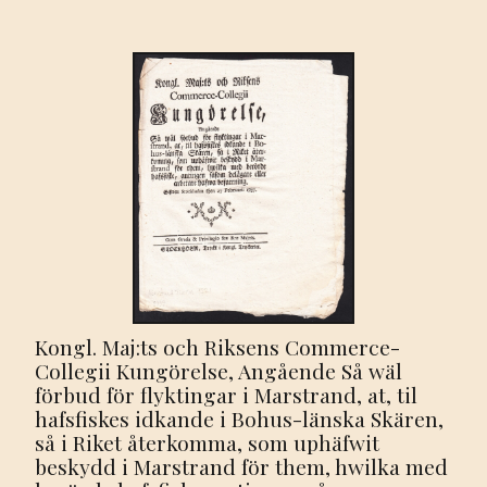
Kongl. Maj:ts och Riksens Commerce-
Collegii Kungörelse, Angående Så wäl
förbud för flyktingar i Marstrand, at, til
hafsfiskes idkande i Bohus-länska Skären,
så i Riket återkomma, som uphäfwit
beskydd i Marstrand för them, hwilka med