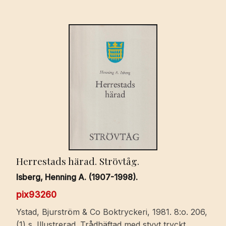
Herrestads härad. Strövtåg.
Isberg, Henning A. (1907-1998).
pix93260
Ystad, Bjurström & Co Boktryckeri, 1981. 8:o. 206,
(1) s. Illustrerad. Trådhäftad med styvt tryckt