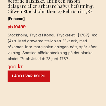
berörde hafsfiske, antingen såsom
delägare eller arbetare hafwa befattning.
Gifwen Stockholm then 27 Februarii 1787.
[Frihamn]
pix10499
Stockholm, Tryckt i Kongl. Tryckeriet., [1787]. 4:o.
(4) s. Med graverad titelvinjett. Vikt ark, med
råkanter. Inre marginalen aningen nött, spår efter
vikning. Samtida bläckanteckning på det blanka
bladet ‘Publ: Jstad d: 23 junij 1787’.
300
kr
LÄGG I VARUKORG