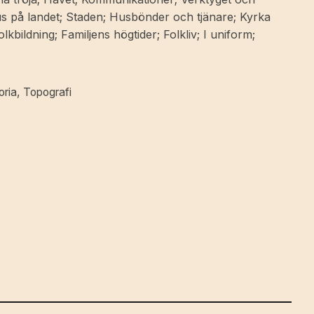
s på landet; Staden; Husbönder och tjänare; Kyrka
lkbildning; Familjens högtider; Folkliv; I uniform;
oria
,
Topografi