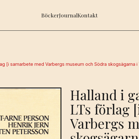
Böcker
Journal
Kontakt
förlag [i samarbete med Varbergs museum och Södra skogsägarna i 
Halland i g
LTs förlag 
Varbergs 
skogsägarna