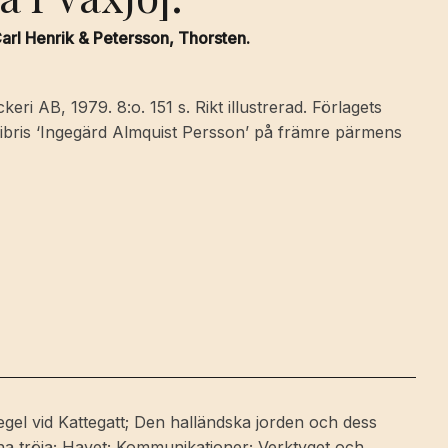
arl Henrik & Petersson, Thorsten.
i AB, 1979. 8:o. 151 s. Rikt illustrerad. Förlagets
libris ‘Ingegärd Almquist Persson’ på främre pärmens
egel vid Kattegatt; Den halländska jorden och dess
na tröja; Havet; Kommunikationer; Verktyget och