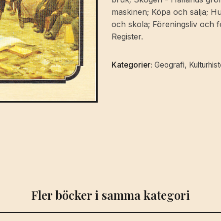
förlag
maskinen; Köpa och sälja; Hu
[i
och skola; Föreningsliv och fo
samarbete
Register.
med
Varbergs
Kategorier:
Geografi
,
Kulturhist
museum
och
Södra
skogsägarna
i
Växjö].
mängd
Fler böcker i samma kategori