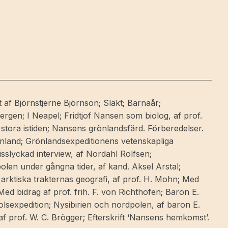
t af Björnstjerne Björnson; Släkt; Barnaår;
ergen; I Neapel; Fridtjof Nansen som biolog, af prof.
 stora istiden; Nansens grönlandsfärd. Förberedelser.
nland; Grönlandsexpeditionens vetenskapliga
sslyckad interview, af Nordahl Rolfsen;
olen under gångna tider, af kand. Aksel Arstal;
 arktiska trakternas geografi, af prof. H. Mohn; Med
 bidrag af prof. frih. F. von Richthofen; Baron E.
sexpedition; Nysibirien och nordpolen, af baron E.
f prof. W. C. Brögger; Efterskrift ‘Nansens hemkomst’.