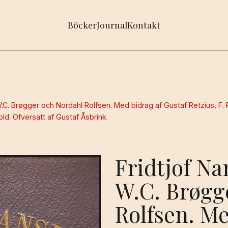
Böcker
Journal
Kontakt
.C. Brøgger och Nordahl Rolfsen. Med bidrag af Gustaf Retzius, F. Ri
old. Öfversatt af Gustaf Åsbrink.
Fridtjof Na
W.C. Brøgg
Rolfsen. Me