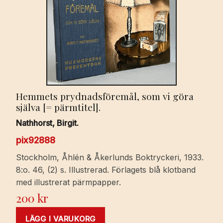
Öfversatt
af
Gustaf
Åsbrink.
mängd
Hemmets prydnadsföremål, som vi göra
själva [= pärmtitel].
Nathhorst, Birgit.
pix92888
Stockholm, Åhlén & Åkerlunds Boktryckeri, 1933.
8:o. 46, (2) s. Illustrerad. Förlagets blå klotband
med illustrerat pärmpapper.
200
kr
LÄGG I VARUKORG