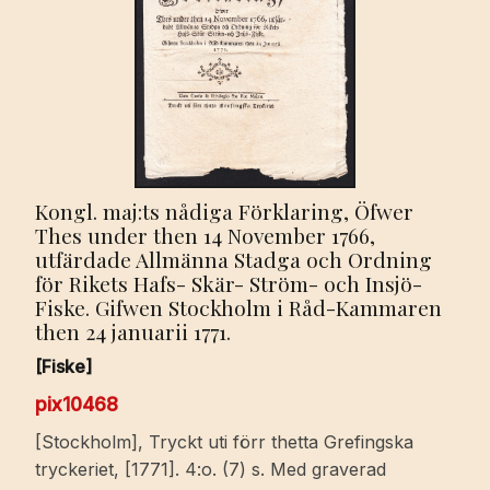
Kongl. maj:ts nådiga Förklaring, Öfwer
Thes under then 14 November 1766,
utfärdade Allmänna Stadga och Ordning
för Rikets Hafs- Skär- Ström- och Insjö-
Fiske. Gifwen Stockholm i Råd-Kammaren
then 24 januarii 1771.
[Fiske]
pix10468
[Stockholm], Tryckt uti förr thetta Grefingska
tryckeriet, [1771]. 4:o. (7) s. Med graverad