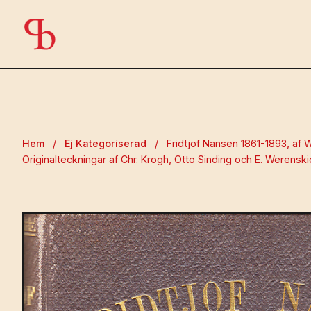
Hem
/
Ej Kategoriserad
/
Fridtjof Nansen 1861-1893, af W
Originalteckningar af Chr. Krogh, Otto Sinding och E. Werenski