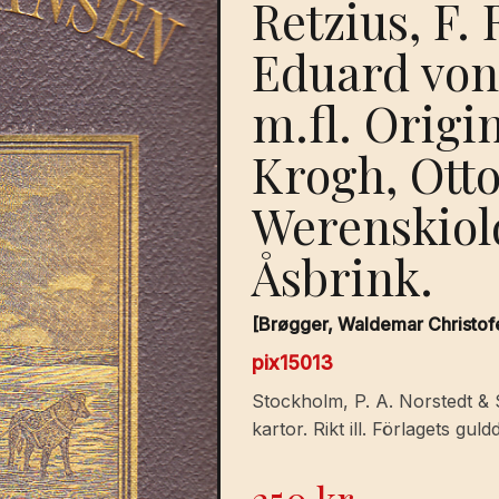
Retzius, F.
Eduard von 
m.fl. Origi
Krogh, Otto
Werenskiold
Åsbrink.
[Brøgger, Waldemar Christofe
pix15013
Stockholm, P. A. Norstedt & Sön
kartor. Rikt ill. Förlagets gu