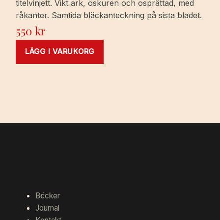
titelvinjett. Vikt ark, oskuren och osprättad, med
råkanter. Samtida bläckanteckning på sista bladet.
550
kr
LÄGG I VARUKORG
Böcker
Journal