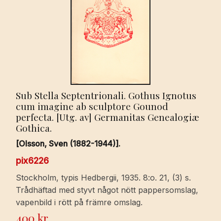
Sub Stella Septentrionali. Gothus Ignotus
cum imagine ab sculptore Gounod
perfecta. [Utg. av] Germanitas Genealogiæ
Gothica.
[Olsson, Sven (1882-1944)].
pix6226
Stockholm, typis Hedbergii, 1935. 8:o. 21, (3) s.
Trådhäftad med styvt något nött pappersomslag,
vapenbild i rött på främre omslag.
400
kr