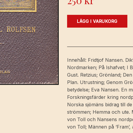
250
kr
Fridtjof
LÄGG I VARUKORG
Nansen
1861-
1893,
af
W.C.
Innehåll: Fridtjof Nansen. Dik
Brøgger
Nordmarken; På Ishafvet; I B
och
Gust. Retzius; Grönland; Den
Nordahl
Plan. Utrustning; Genom Grö
Rolfsen.
betydelse; Eva Nansen. En mi
Med
Forskningsfärder kring nordp
bidrag
Norska sjömäns bidrag till de
af
strömmen; Hemma och ute. Med
Gustaf
von Toll och Nansens nordpol
Retzius,
von Toll; Männen på ‘Fram’, a
F.