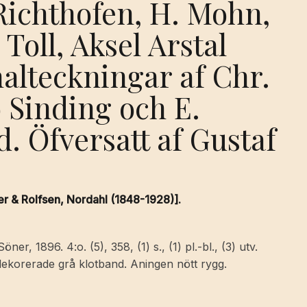
 Richthofen, H. Mohn,
Toll, Aksel Arstal
nalteckningar af Chr.
 Sinding och E.
. Öfversatt af Gustaf
r & Rolfsen, Nordahl (1848-1928)].
er, 1896. 4:o. (5), 358, (1) s., (1) pl.-bl., (3) utv.
lddekorerade grå klotband. Aningen nött rygg.