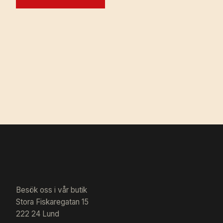
Besök oss i vår butik
Stora Fiskaregatan 15
222 24 Lund