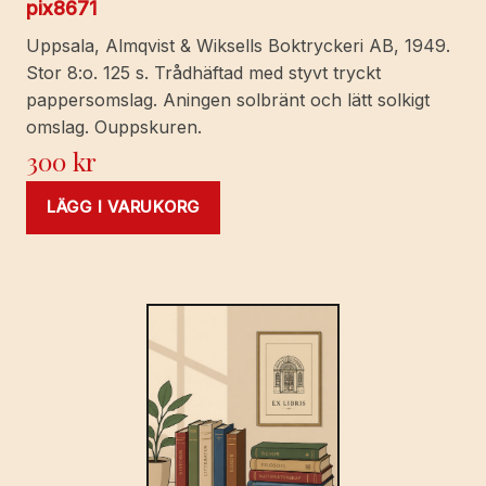
pix8671
Uppsala, Almqvist & Wiksells Boktryckeri AB, 1949.
Stor 8:o. 125 s. Trådhäftad med styvt tryckt
pappersomslag. Aningen solbränt och lätt solkigt
omslag. Ouppskuren.
300
kr
LÄGG I VARUKORG