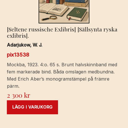
[Seltene russische Exlibris] [Sällsynta ryska
exlibris].
Adarjukow, W. J.
pix13538
Mockba, 1923. 4:o. 65 s. Brunt halvskinnband med
fem markerade bind. Båda omslagen medbundna.
Med Erich Aber’s monogramstämpel på främre
pärm.
2 300
kr
LÄGG I VARUKORG