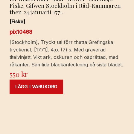
Fiske. Gifwen Stockholm i Råd-Kammaren
then 24 januarii 1771.
[Fiske]
pix10468
[Stockholm], Tryckt uti förr thetta Grefingska
tryckeriet, [1771]. 4:o. (7) s. Med graverad
titelvinjett. Vikt ark, oskuren och osprättad, med
råkanter. Samtida bläckanteckning på sista bladet.
550
kr
LÄGG I VARUKORG