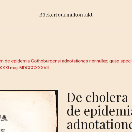
Böcker
Journal
Kontakt
im de epidemia Gothoburgensi adnotationes nonnullæ; quae specia
e XXXI maji MDCCCXXXVIII.
De cholera 
de epidemi
adnotation