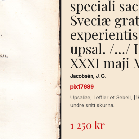
speciali sa
Sveciæ grat
experientis
upsal. /…/ 
XXXI maji
Jacobsén, J. G.
pix17689
Upsaliae, Leffler et Sebell, 
undre snitt skurna.
1 250
kr