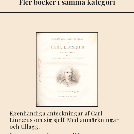
Fler böcker i samma kategori
consentiente
experientissima
facult.
medica
upsal.
/.../
In
audit.
medico
die
XXXI
maji
MDCCCXXXVIII.
mängd
Egenhändiga anteckningar af Carl
Linnæus om sig sjelf. Med anmärkningar
och tillägg.