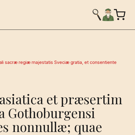
li sacræ regiæ majestatis Sveciæ gratia, et consentiente
asiatica et præsertim
a Gothoburgensi
es nonnullæ; quae