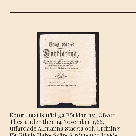
Kongl. maj:ts nådiga Förklaring, Öfwer
Thes under then 14 November 1766,
utfärdade Allmänna Stadga och Ordning
för Rikets Hafs- Skär- Ström- och Insjö-