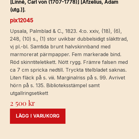
[Linné, Carl von (1707-1778)] [Afzelius, Adam
(utg.)].
pix12045
Upsala, Palmblad & C., 1823. 4:o. xxiv, (18), (6),
248, (10) s., (1) stor uvikbar dubbelsidigt släkttrad,
vj pl.-bl. Samtida brunt halvskinnband med
marmorerat pärmpapper. Fem markerade bind.
Röd skinntiteletikett. Nött rygg. Främre falsen med
ca 7 cm spricka nedtill. Tryckta titelbladet saknas.
Liten fläck på s. viii. Marginalriss på s. 99. Avrivet
hörn på s. 135. Biblioteksstämpel samt
utgallringsetikett
2 500
kr
LÄGG I VARUKORG