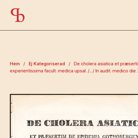
Hem
/
Ej Kategoriserad
/
De cholera asiatica et præsert
experientissima facult. medica upsal. /…/ In audit. medico di