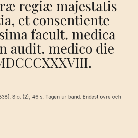
cræ regiæ majestatis
ia, et consentiente
sima facult. medica
In audit. medico die
 MDCCCXXXVIII.
[1838]. 8:o. (2), 46 s. Tagen ur band. Endast övre och