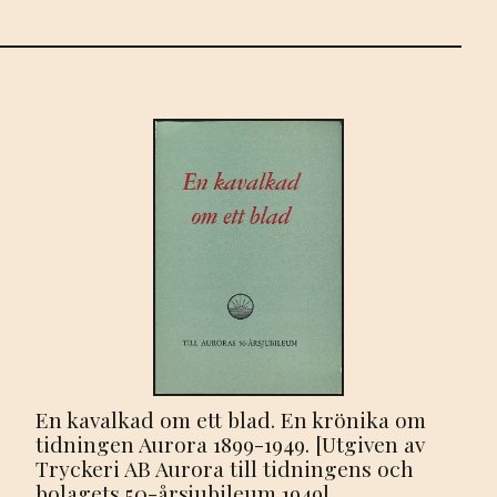
En kavalkad om ett blad. En krönika om
tidningen Aurora 1899-1949. [Utgiven av
Tryckeri AB Aurora till tidningens och
bolagets 50-årsjubileum 1949].