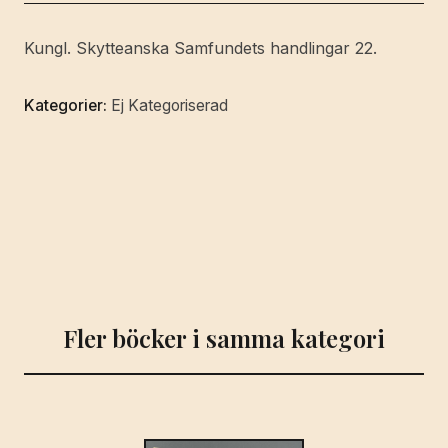
skattelängder
från
Kungl. Skytteanska Samfundets handlingar 22.
mitten
av
Kategorier:
Ej Kategoriserad
1500-
talet.
mängd
Fler böcker i samma kategori