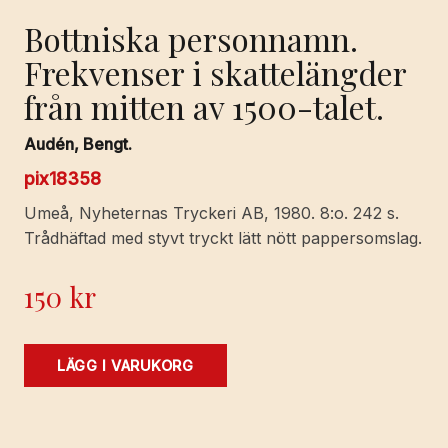
Bottniska personnamn.
Frekvenser i skattelängder
från mitten av 1500-talet.
Audén, Bengt.
pix18358
Umeå, Nyheternas Tryckeri AB, 1980. 8:o. 242 s.
Trådhäftad med styvt tryckt lätt nött pappersomslag.
150
kr
Bottniska
LÄGG I VARUKORG
personnamn.
Frekvenser
i