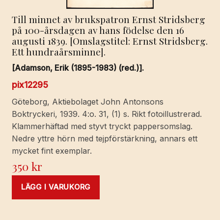
Till minnet av brukspatron Ernst Stridsberg
på 100-årsdagen av hans födelse den 16
augusti 1839. [Omslagstitel: Ernst Stridsberg.
Ett hundraårsminne].
[Adamson, Erik (1895-1983) (red.)].
pix12295
Göteborg, Aktiebolaget John Antonsons
Boktryckeri, 1939. 4:o. 31, (1) s. Rikt fotoillustrerad.
Klammerhäftad med styvt tryckt pappersomslag.
Nedre yttre hörn med tejpförstärkning, annars ett
mycket fint exemplar.
350
kr
LÄGG I VARUKORG