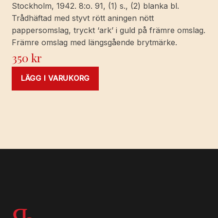
Stockholm, 1942. 8:o. 91, (1) s., (2) blanka bl.
Trådhäftad med styvt rött aningen nött
pappersomslag, tryckt ‘ark’ i guld på främre omslag.
Främre omslag med längsgående brytmärke.
350
kr
LÄGG I VARUKORG