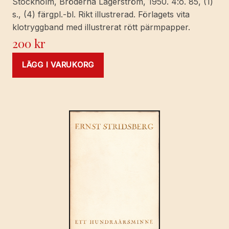
Stockholm, Bröderna Lagerström, 1950. 4:o. 85, (1)
s., (4) färgpl.-bl. Rikt illustrerad. Förlagets vita
klotryggband med illustrerat rött pärmpapper.
200
kr
LÄGG I VARUKORG