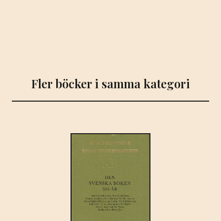
Rauch
S.A.
mängd
Fler böcker i samma kategori