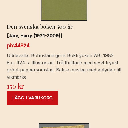
Den svenska boken 500 år.
[Järv, Harry (1921-2009)].
pix44824
Uddevalla, Bohusläningens Boktryckeri AB, 1983.
8:o. 424 s. Illustrerad. Trådhäftade med styvt tryckt
grönt pappersomslag. Bakre omslag med antydan till
vikmärke.
150
kr
LÄGG I VARUKORG