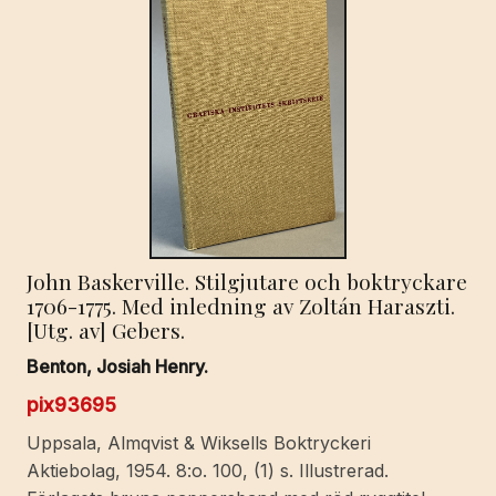
John Baskerville. Stilgjutare och boktryckare
1706-1775. Med inledning av Zoltán Haraszti.
[Utg. av] Gebers.
Benton, Josiah Henry.
pix93695
Uppsala, Almqvist & Wiksells Boktryckeri
Aktiebolag, 1954. 8:o. 100, (1) s. Illustrerad.