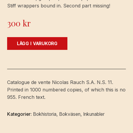
Stiff wrappers bound in. Second part missing!
300
kr
Bibliotheque
LÄGG I VARUKORG
Silvain
S.
Brunschwig.
Incunables
et
Catalogue de vente Nicolas Rauch S.A. N.S. 11.
seizieme
Printed in 1000 numbered copies, of which this is no
siecle.
955. French text.
Vente
aux
Kategorier:
Bokhistoria
,
Bokväsen
,
Inkunabler
encheres.
[Publ.by]
Nicolas