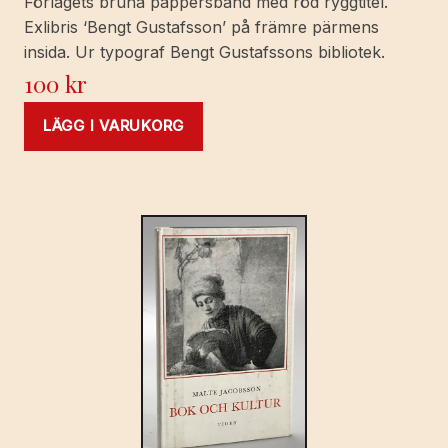
Förlagets bruna pappersband med röd ryggtitel.
Exlibris ‘Bengt Gustafsson’ på främre pärmens
insida. Ur typograf Bengt Gustafssons bibliotek.
100
kr
LÄGG I VARUKORG