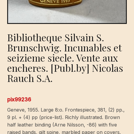
Bibliotheque Silvain S.
Brunschwig. Incunables et
seizieme siecle. Vente aux
encheres. [Publ.by] Nicolas
Rauch S.A.
pix99236
Geneve, 1955. Large 8:o. Frontespiece, 381, (2) pp.,
9 pl. + (4) pp (price-list). Richly illustrated. Brown
half leather binding (Arne Nilsson, -86) with five
raised bands, gilt spine, marbled paper on covers.