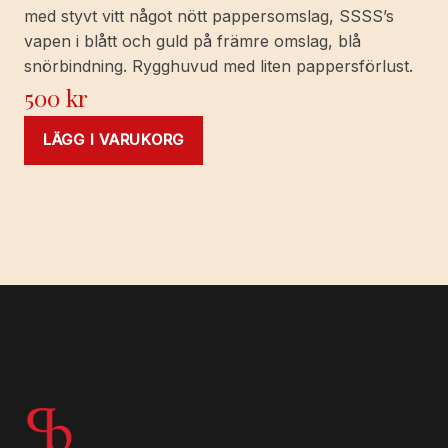
med styvt vitt något nött pappersomslag, SSSS’s
vapen i blått och guld på främre omslag, blå
snörbindning. Rygghuvud med liten pappersförlust.
500
kr
LÄGG I VARUKORG