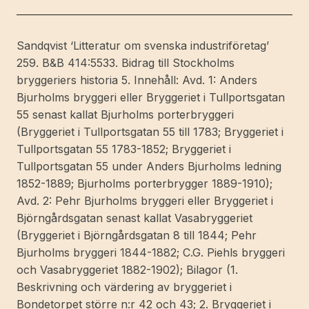
Bjurholms
bryggerier.
mängd
Sandqvist ‘Litteratur om svenska industriföretag’
259. B&B 414:5533. Bidrag till Stockholms
bryggeriers historia 5. Innehåll: Avd. 1: Anders
Bjurholms bryggeri eller Bryggeriet i Tullportsgatan
55 senast kallat Bjurholms porterbryggeri
(Bryggeriet i Tullportsgatan 55 till 1783; Bryggeriet i
Tullportsgatan 55 1783-1852; Bryggeriet i
Tullportsgatan 55 under Anders Bjurholms ledning
1852-1889; Bjurholms porterbrygger 1889-1910);
Avd. 2: Pehr Bjurholms bryggeri eller Bryggeriet i
Björngårdsgatan senast kallat Vasabryggeriet
(Bryggeriet i Björngårdsgatan 8 till 1844; Pehr
Bjurholms bryggeri 1844-1882; C.G. Piehls bryggeri
och Vasabryggeriet 1882-1902); Bilagor (1.
Beskrivning och värdering av bryggeriet i
Bondetorpet större n:r 42 och 43; 2. Bryggeriet i