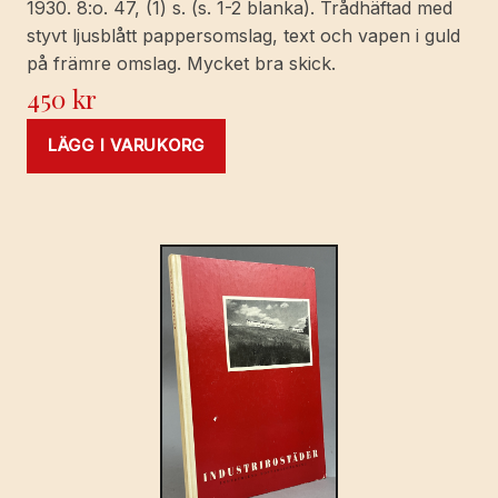
1930. 8:o. 47, (1) s. (s. 1-2 blanka). Trådhäftad med
styvt ljusblått pappersomslag, text och vapen i guld
på främre omslag. Mycket bra skick.
450
kr
LÄGG I VARUKORG