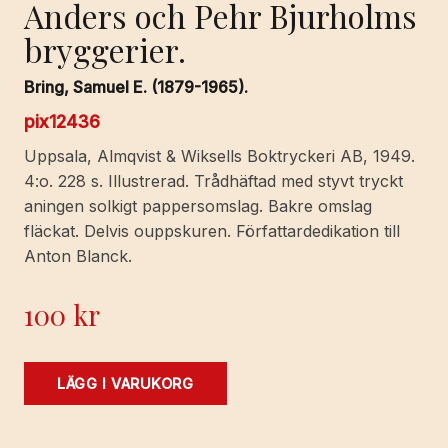
Anders och Pehr Bjurholms
bryggerier.
Bring, Samuel E. (1879-1965).
pix12436
Uppsala, Almqvist & Wiksells Boktryckeri AB, 1949.
4:o. 228 s. Illustrerad. Trådhäftad med styvt tryckt
aningen solkigt pappersomslag. Bakre omslag
fläckat. Delvis ouppskuren. Författardedikation till
Anton Blanck.
100
kr
Anders
LÄGG I VARUKORG
och
Pehr