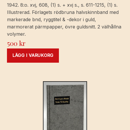
Geneva.
1942. 8:o. xvj, 608, (1) s. + xvj s., s. 611-1215, (1) s.
[English
Illustrerad. Förlagets rödbruna halvskinnband med
translation:
markerade bnd, ryggtitel & -dekor i guld,
Sheila
marmorerat pärmpapper, övre guldsnitt. 2 välhållna
Fitzgerald].
volymer.
mängd
500
kr
LÄGG I VARUKORG