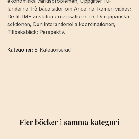
ekonomiska världsproblemen; Uppgifter i u-
Graedel.
länderna; På båda sidor om Anderna; Ramen vidgas;
[Utg.
De till IMF anslutna organisationerna; Den japanska
av]
sektionen; Den interantionella koordinationen;
Internationella
Tillbakablick; Perspektiv.
Metallarbetarfederationen,
Genéve.
Kategorier:
Ej Kategoriserad
[Svensk
översättning:
Birger
Viklund].
/
75
Years
of
the
Fler böcker i samma kategori
Iron
International
1893-