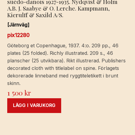
suédo-danois 1927-1935. Nydqvist & Holm
A.B. J. Saabye & O. Lerche. Kampmann,
Kierulff & Saxild A/S.
[Järnväg]
pix12280
Göteborg et Copenhague, 1937. 4:o. 209 pp., 46
plates (25 folded). Richly illustrated. 209 s., 46
planscher (25 utvikbara). Rikt illustrerad. Publishers
decorated cloth with titlelabel on spine. Förlagets
dekorerade linneband med ryggtiteletikett i brunt
skinn.
1 500
kr
LÄGG I VARUKORG