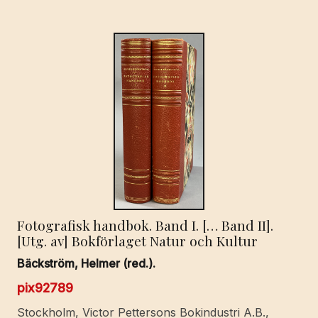
1968.
With
a
preface
by
Otto
Brenner
and
a
postscript
by
Adolphe
Fotografisk handbok. Band I. [… Band II].
Graedel.
[Utg. av] Bokförlaget Natur och Kultur
[Publ.
by]
Bäckström, Helmer (red.).
International
pix92789
Metalworkers’
Federation,
Stockholm, Victor Pettersons Bokindustri A.B.,