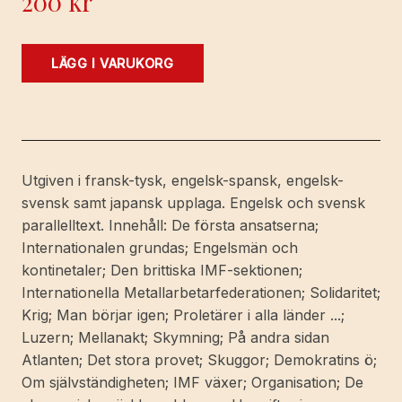
200
kr
75
LÄGG I VARUKORG
år
Järninternationalen
1893-
1968.
Med
Utgiven i fransk-tysk, engelsk-spansk, engelsk-
ett
svensk samt japansk upplaga. Engelsk och svensk
förord
parallelltext. Innehåll: De första ansatserna;
av
Internationalen grundas; Engelsmän och
Otto
kontinetaler; Den brittiska IMF-sektionen;
Brenner
Internationella Metallarbetarfederationen; Solidaritet;
och
Krig; Man börjar igen; Proletärer i alla länder ...;
ett
Luzern; Mellanakt; Skymning; På andra sidan
slutord
Atlanten; Det stora provet; Skuggor; Demokratins ö;
av
Om självständigheten; IMF växer; Organisation; De
Adolphe