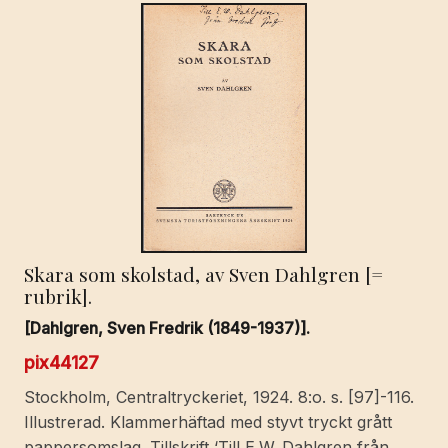
Skara som skolstad, av Sven Dahlgren [=
rubrik].
[Dahlgren, Sven Fredrik (1849-1937)].
pix44127
Stockholm, Centraltryckeriet, 1924. 8:o. s. [97]-116.
Illustrerad. Klammerhäftad med styvt tryckt grått
pappersomslag. Tillskrift ‘Till E.W. Dahlgren från