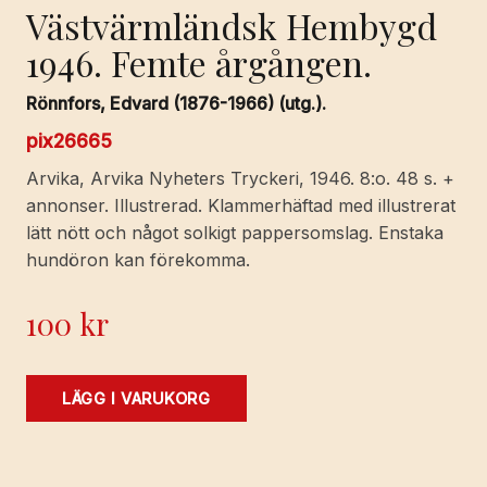
Västvärmländsk Hembygd
1946. Femte årgången.
Rönnfors, Edvard (1876-1966) (utg.).
pix26665
Arvika, Arvika Nyheters Tryckeri, 1946. 8:o. 48 s. +
annonser. Illustrerad. Klammerhäftad med illustrerat
lätt nött och något solkigt pappersomslag. Enstaka
hundöron kan förekomma.
100
kr
Västvärmländsk
LÄGG I VARUKORG
Hembygd
1946.
Femte