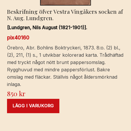
Beskrifning öfver Vestra Vingåkers socken af
N. Aug. Lundgren.
[Lundgren, Nils August (1821-1901)].
pix40160
Örebro, Abr. Bohlins Boktryckeri, 1873. 8:o. (2) bl.,
(2), 211, (1) s., 1 utvikbar kolorerad karta. Trådhäftad
med tryckt något nött brunt pappersomslag.
Rygghuvud med mindre pappersförlust. Bakre
omslag med fläckar. Ställvis något åldersmörknad
inlaga.
850
kr
LÄGG I VARUKORG