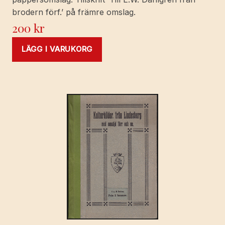
brodern förf.’ på främre omslag.
200
kr
LÄGG I VARUKORG