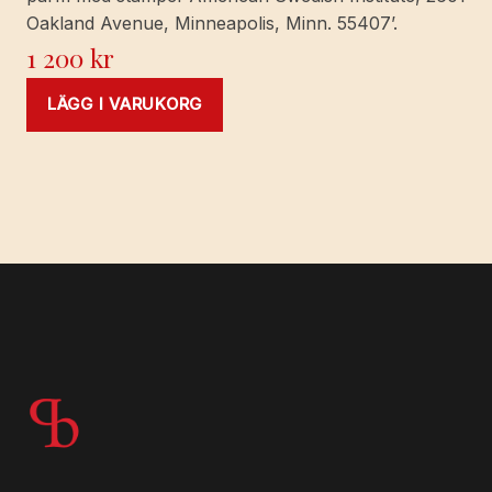
Oakland Avenue, Minneapolis, Minn. 55407’.
1 200
kr
LÄGG I VARUKORG