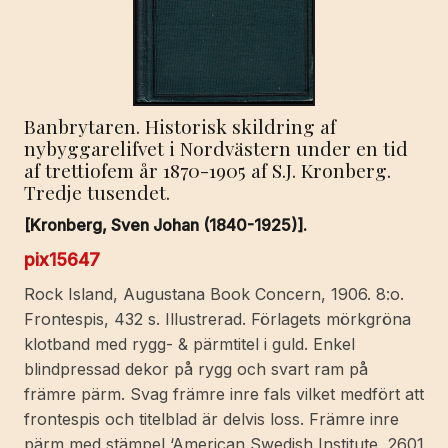
Banbrytaren. Historisk skildring af
nybyggarelifvet i Nordvästern under en tid
af trettiofem år 1870-1905 af S.J. Kronberg.
Tredje tusendet.
[Kronberg, Sven Johan (1840-1925)].
pix15647
Rock Island, Augustana Book Concern, 1906. 8:o.
Frontespis, 432 s. Illustrerad. Förlagets mörkgröna
klotband med rygg- & pärmtitel i guld. Enkel
blindpressad dekor på rygg och svart ram på
främre pärm. Svag främre inre fals vilket medfört att
frontespis och titelblad är delvis loss. Främre inre
pärm med stämpel ‘American Swedish Institute, 2601