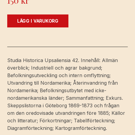
150
kr
Västernorrland
LÄGG I VARUKORG
och
Nordamerika
1875-
1913.
Utvandring
Studia Historica Upsaliensia 42. Innehåll: Allmän
och
överblick; Industriell och agrar bakgrund;
återinvandring.
Befolkningsutveckling och intern omflyttning;
With
Utvandring till Nordamerika; Återinvandring från
a
Nordamerika; Befolkningsutbytet med icke-
summary
nordamerikanska länder; Sammanfattning; Exkurs.
in
Skeppslistorna i Göteborg 1869-1873 och frågan
English.
om den oredovisade utvandringen före 1885; Källor
Ak.
och litteratur; Förkortningar; Tabellförteckning;
avh.
Diagramförteckning; Kartogramförteckning.
mängd