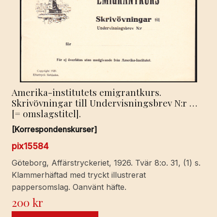
Amerika-institutets emigrantkurs.
Skrivövningar till Undervisningsbrev N:r …
[= omslagstitel].
[Korrespondenskurser]
pix15584
Göteborg, Affärstryckeriet, 1926. Tvär 8:o. 31, (1) s.
Klammerhäftad med tryckt illustrerat
pappersomslag. Oanvänt häfte.
200
kr