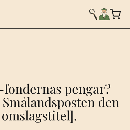
P-fondernas pengar?
r Smålandsposten den
 omslagstitel].