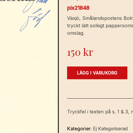
pix21848
Växjö, Smålandspostens Bokt
tryckt lätt solkigt pappersom
omslag.
150
kr
Vart
LÄGG I VARUKORG
går
AP-
fondernas
pengar?
Särtryck
Tryckfel i texten på s. 1 & 3, 
ur
Smålandsposten
Kategorier:
Ej Kategoriserad
den