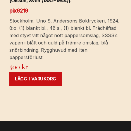
[Olsson, Sven (1882-1944)].
pix6219
Stockholm, Uno S. Andersons Boktryckeri, 1924.
8:o. (1) blankt bl., 48 s., (1) blankt bl. Trådhäftad
med styvt vitt något nött pappersomslag, SSSS’s
vapen i blått och guld på främre omslag, blå
snörbindning. Rygghuvud med liten
pappersförlust.
500
kr
LÄGG I VARUKORG