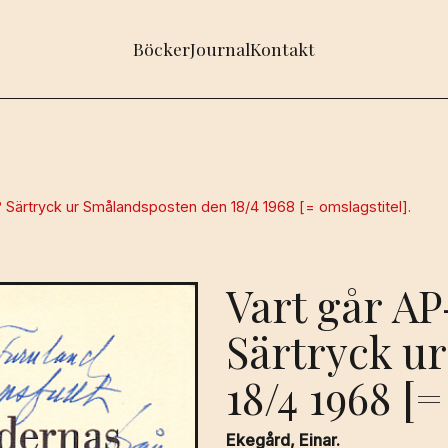
Böcker
Journal
Kontakt
 Särtryck ur Smålandsposten den 18/4 1968 [= omslagstitel].
Vart går A
Särtryck u
18/4 1968 [=
Ekegård, Einar.