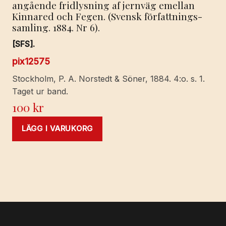
angående fridlysning af jernväg emellan
Kinnared och Fegen. (Svensk författnings-
samling. 1884. Nr 6).
[SFS].
pix12575
Stockholm, P. A. Norstedt & Söner, 1884. 4:o. s. 1.
Taget ur band.
100
kr
LÄGG I VARUKORG