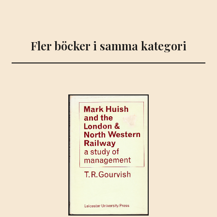
vägfarandes
skyldigheter
beträffande
Fler böcker i samma kategori
dem.
Utg.
av
Kungl.
Järnvägsstyrelsen.
mängd