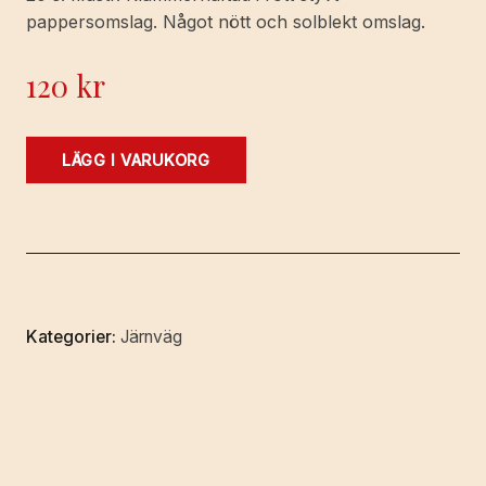
pappersomslag. Något nött och solblekt omslag.
120
kr
Vägsignaler
LÄGG I VARUKORG
och
andra
säkerhetsanordningar
vid
korsning
i
Kategorier:
Järnväg
plan
mellan
järnväg
och
väg
samt