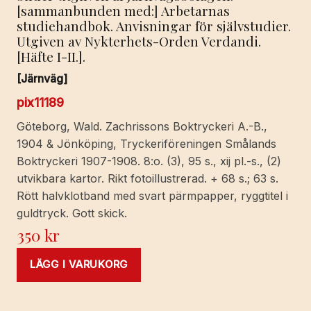
[sammanbunden med:] Arbetarnas
studiehandbok. Anvisningar för självstudier.
Utgiven av Nykterhets-Orden Verdandi.
[Häfte I-II.].
[Järnväg]
pix11189
Göteborg, Wald. Zachrissons Boktryckeri A.-B.,
1904 & Jönköping, Tryckeriföreningen Smålands
Boktryckeri 1907-1908. 8:o. (3), 95 s., xij pl.-s., (2)
utvikbara kartor. Rikt fotoillustrerad. + 68 s.; 63 s.
Rött halvklotband med svart pärmpapper, ryggtitel i
guldtryck. Gott skick.
350
kr
LÄGG I VARUKORG