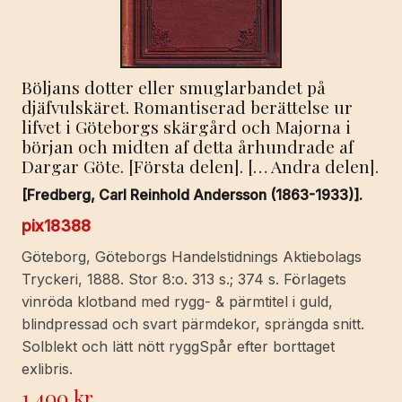
Böljans dotter eller smuglarbandet på
djäfvulskäret. Romantiserad berättelse ur
lifvet i Göteborgs skärgård och Majorna i
början och midten af detta århundrade af
Dargar Göte. [Första delen]. [… Andra delen].
[Fredberg, Carl Reinhold Andersson (1863-1933)].
pix18388
Göteborg, Göteborgs Handelstidnings Aktiebolags
Tryckeri, 1888. Stor 8:o. 313 s.; 374 s. Förlagets
vinröda klotband med rygg- & pärmtitel i guld,
blindpressad och svart pärmdekor, sprängda snitt.
Solblekt och lätt nött ryggSpår efter borttaget
exlibris.
1 400
kr