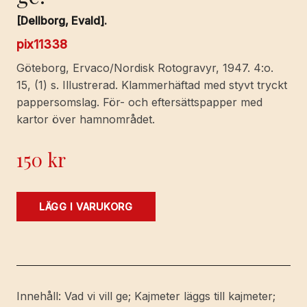
[Dellborg, Evald].
pix11338
Göteborg, Ervaco/Nordisk Rotogravyr, 1947. 4:o.
15, (1) s. Illustrerad. Klammerhäftad med styvt tryckt
pappersomslag. För- och eftersättspapper med
kartor över hamnområdet.
150
kr
Vad
LÄGG I VARUKORG
Göteborgs
hamn
vill
ge.
mängd
Innehåll: Vad vi vill ge; Kajmeter läggs till kajmeter;