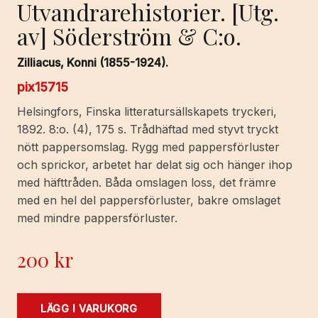
Utvandrarehistorier. [Utg.
av] Söderström & C:o.
Zilliacus, Konni (1855-1924).
pix15715
Helsingfors, Finska litteratursällskapets tryckeri,
1892. 8:o. (4), 175 s. Trådhäftad med styvt tryckt
nött pappersomslag. Rygg med pappersförluster
och sprickor, arbetet har delat sig och hänger ihop
med häfttråden. Båda omslagen loss, det främre
med en hel del pappersförluster, bakre omslaget
med mindre pappersförluster.
200
kr
Utvandrarehistorier.
LÄGG I VARUKORG