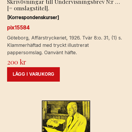
Skrivövningar till Undervisningsbrev N:r …
[= omslagstitel].
[Korrespondenskurser]
pix15584
Göteborg, Affärstryckeriet, 1926. Tvär 8:o. 31, (1) s.
Klammerhäftad med tryckt illustrerat
pappersomslag. Oanvänt häfte.
200
kr
LÄGG I VARUKORG