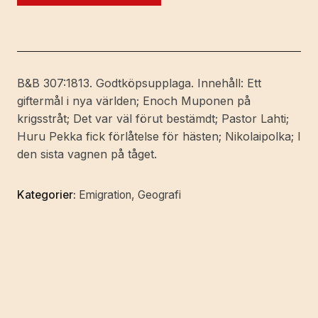
[Utg.
av]
Söderström
&
C:o.
B&B 307:1813. Godtköpsupplaga. Innehåll: Ett
mängd
giftermål i nya världen; Enoch Muponen på
krigsstråt; Det var väl förut bestämdt; Pastor Lahti;
Huru Pekka fick förlåtelse för hästen; Nikolaipolka; I
den sista vagnen på tåget.
Kategorier:
Emigration
,
Geografi