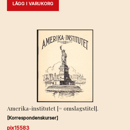
LÄGG I VARUKORG
Amerika-institutet [= omslagstitel].
[Korrespondenskurser]
pix15583