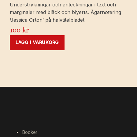
Understrykningar och anteckningar i text och
marginaler med bläck och blyerts. Ägarnotering
‘Jessica Orton’ på halvtitelbladet.
100
kr
LÄGG I VARUKORG
Böcker