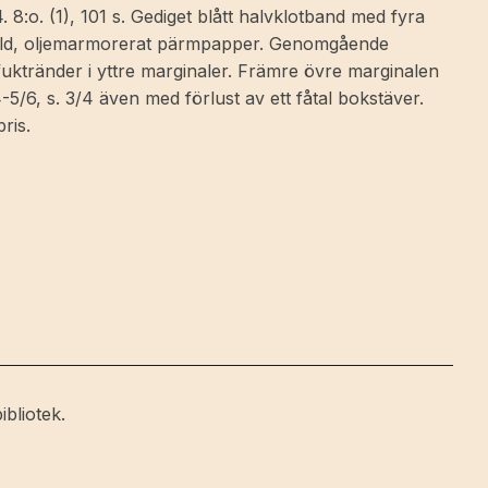
 8:o. (1), 101 s. Gediget blått halvklotband med fyra
 guld, oljemarmorerat pärmpapper. Genomgående
uktränder i yttre marginaler. Främre övre marginalen
/6, s. 3/4 även med förlust av ett fåtal bokstäver.
ris.
ibliotek.