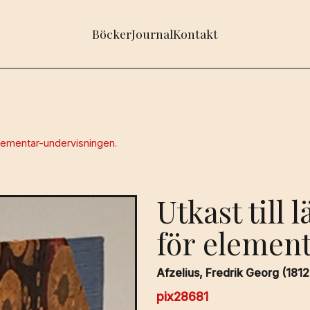
Böcker
Journal
Kontakt
 elementar-undervisningen.
Utkast till
för elemen
Afzelius, Fredrik Georg (1812
pix28681