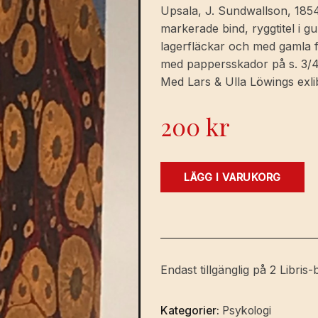
Upsala, J. Sundwallson, 1854.
markerade bind, ryggtitel i
lagerfläckar och med gamla f
med pappersskador på s. 3/4-5
Med Lars & Ulla Löwings exlib
200
kr
Utkast
LÄGG I VARUKORG
till
lärobok
i
psychologien
för
Endast tillgänglig på 2 Libris-b
elementar-
undervisningen.
Kategorier:
Psykologi
mängd