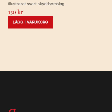
illustrerat svart skyddsomslag.
150
kr
LÄGG I VARUKORG