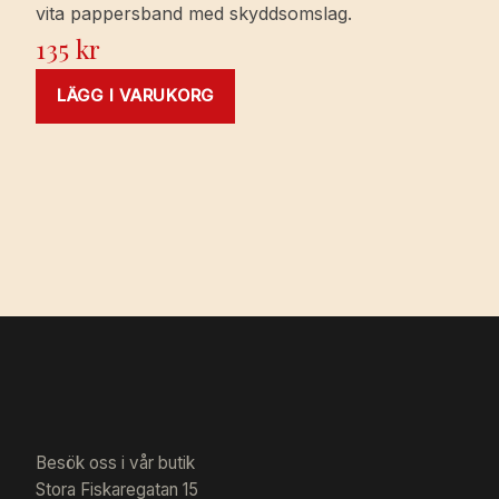
vita pappersband med skyddsomslag.
135
kr
LÄGG I VARUKORG
Besök oss i vår butik
Stora Fiskaregatan 15