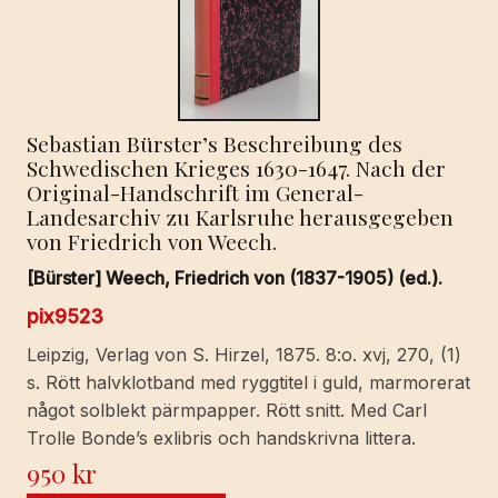
Sebastian Bürster’s Beschreibung des
Schwedischen Krieges 1630-1647. Nach der
Original-Handschrift im General-
Landesarchiv zu Karlsruhe herausgegeben
von Friedrich von Weech.
[Bürster] Weech, Friedrich von (1837-1905) (ed.).
pix9523
Leipzig, Verlag von S. Hirzel, 1875. 8:o. xvj, 270, (1)
s. Rött halvklotband med ryggtitel i guld, marmorerat
något solblekt pärmpapper. Rött snitt. Med Carl
Trolle Bonde’s exlibris och handskrivna littera.
950
kr