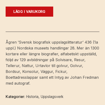
Urmakare
LÄGG I VARUKORG
i
Sverige
under
äldre
tider
Ågren ’Svensk biografisk uppslagslitteratur’ 436 (1a
[intill
uppl.) Nordiska museets handlingar 28. Mer än 1300
år
kortare eller längre biografier, alfabetiskt uppställd,
1846].
följd av 129 avbildningar på Solvisare, Resur,
Anteckningar
Tellerur, Nattur, Urtavlor till golvur, Golvur,
utgivna.
Bordsur, Konsolur, Väggur, Fickur,
Andra,
Boettadresslappar samt ett Intyg av Johan Fredman
reviderade
med autograf.
och
kompletterade
Kategorier:
Historia
,
Uppslagsverk
upplagan.
mängd