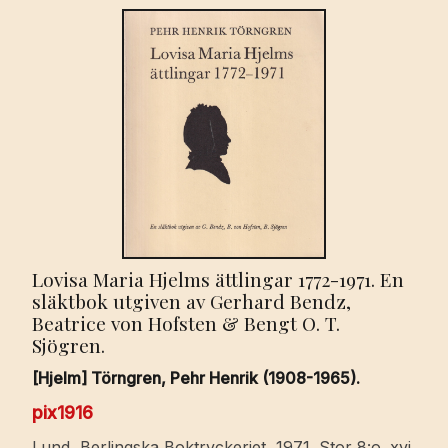
Lovisa Maria Hjelms ättlingar 1772-1971. En
släktbok utgiven av Gerhard Bendz,
Beatrice von Hofsten & Bengt O. T.
Sjögren.
[Hjelm] Törngren, Pehr Henrik (1908-1965).
pix1916
Lund, Berlingska Boktryckeriet, 1971. Stor 8:o. xvj,