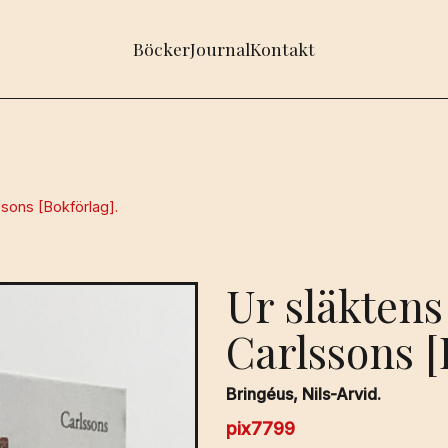
Böcker
Journal
Kontakt
ssons [Bokförlag].
Ur släktens
Carlssons [
Bringéus, Nils-Arvid.
pix7799