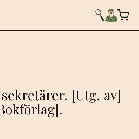
 sekretärer. [Utg. av]
Bokförlag].