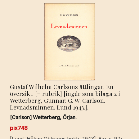
Gustaf Wilhelm Carlsons ättlingar. En
översikt. [= rubrik] [ingår som bilaga 2 i
Wetterberg, Gunnar: G. W. Carlson.
Levnadsminnen. Lund 1943.].
[Carlson] Wetterberg, Örjan.
pix748
[Lund, Håkan Ohlssons boktr, 1943]. 8:o. s. 97-