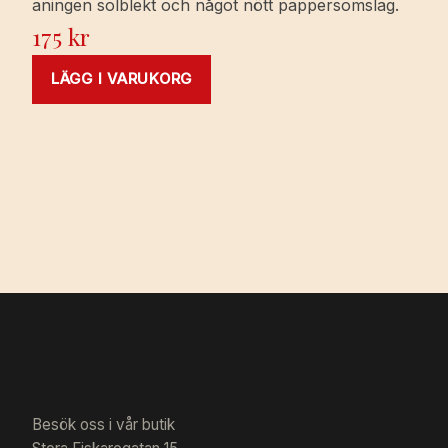
aningen solblekt och något nött pappersomslag.
175
kr
LÄGG I VARUKORG
Besök oss i vår butik