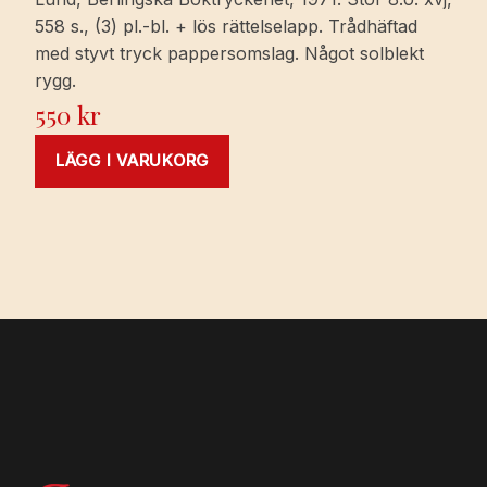
558 s., (3) pl.-bl. + lös rättelselapp. Trådhäftad
med styvt tryck pappersomslag. Något solblekt
rygg.
550
kr
LÄGG I VARUKORG