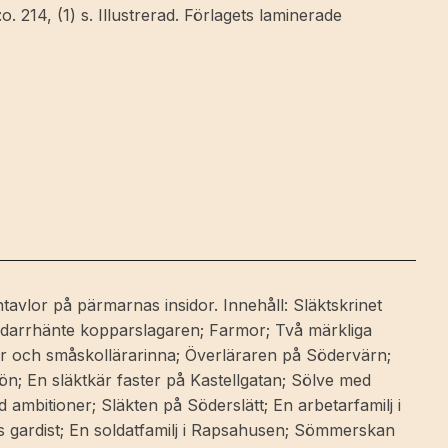
. 214, (1) s. Illustrerad. Förlagets laminerade
tavlor på pärmarnas insidor. Innehåll: Släktskrinet
n darrhänte kopparslagaren; Farmor; Två märkliga
r och småskollärarinna; Överläraren på Södervärn;
; En släktkär faster på Kastellgatan; Sölve med
ambitioner; Släkten på Söderslätt; En arbetarfamilj i
s gardist; En soldatfamilj i Rapsahusen; Sömmerskan