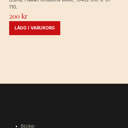
110.
200
kr
LÄGG I VARUKORG
Böcker