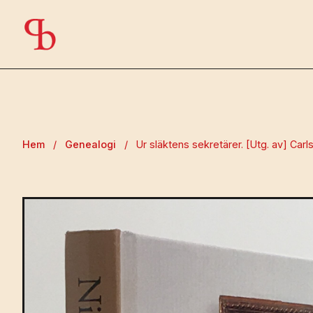
Hem
/
Genealogi
/
Ur släktens sekretärer. [Utg. av] Carl