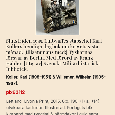
Slutstriden 1945. Luftwaffes stabschef Karl
Kollers hemliga dagbok om krigets sista
månad. [tillsammans med:] Tyskarnas
försvar av Berlin. Med förord av Franz
Halder. [Utg. av] Svenskt Militärhistoriskt
Bibliotek.
Koller, Karl (1898-1951) & Willemer, Wilhelm (1905-
1967).
pix93112
Lettland, Livonia Print, 2015. 8:o. 190, (1) s., (14)
utvikbara kartsidor. Illustrerad. Förlagets blå
klotband med ryggtitel & pärmdekor i guld samt