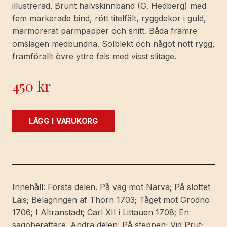
illustrerad. Brunt halvskinnband (G. Hedberg) med
fem markerade bind, rött titelfält, ryggdekor i guld,
marmorerat pärmpapper och snitt. Båda främre
omslagen medbundna. Solblekt och något nött rygg,
framförallt övre yttre fals med visst slitage.
450
kr
Ur
LÄGG I VARUKORG
Carl
XII:s
lefnad.
Skildringar
af
Innehåll: Första delen. På väg mot Narva; På slottet
Aug.
Lais; Belägringen af Thorn 1703; Tåget mot Grodno
Quennerstedt.
1706; I Altranstädt; Carl XII i Littauen 1708; En
Förra
sagoberättare. Andra delen. På steppen; Vid Prut;