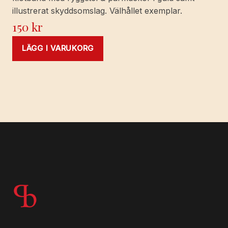
illustrerat skyddsomslag. Välhållet exemplar.
150
kr
LÄGG I VARUKORG