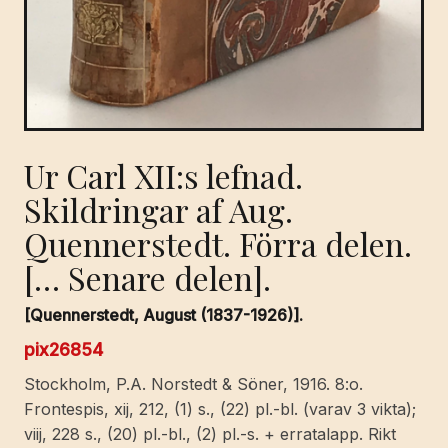
Ur Carl XII:s lefnad.
Skildringar af Aug.
Quennerstedt. Förra delen.
[… Senare delen].
[Quennerstedt, August (1837-1926)].
pix26854
Stockholm, P.A. Norstedt & Söner, 1916. 8:o.
Frontespis, xij, 212, (1) s., (22) pl.-bl. (varav 3 vikta);
viij, 228 s., (20) pl.-bl., (2) pl.-s. + erratalapp. Rikt