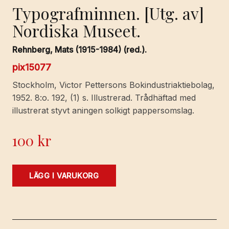
Typografminnen. [Utg. av]
Nordiska Museet.
Rehnberg, Mats (1915-1984) (red.).
pix15077
Stockholm, Victor Pettersons Bokindustriaktiebolag,
1952. 8:o. 192, (1) s. Illustrerad. Trådhäftad med
illustrerat styvt aningen solkigt pappersomslag.
100
kr
Typografminnen.
LÄGG I VARUKORG
[Utg.
av]
Nordiska
Museet.