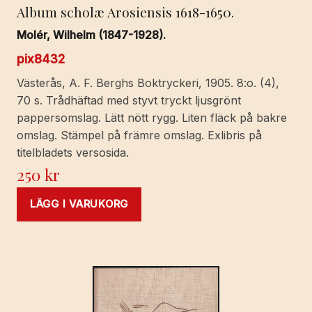
Album scholæ Arosiensis 1618-1650.
Molér, Wilhelm (1847-1928).
pix8432
Västerås, A. F. Berghs Boktryckeri, 1905. 8:o. (4),
70 s. Trådhäftad med styvt tryckt ljusgrönt
pappersomslag. Lätt nött rygg. Liten fläck på bakre
omslag. Stämpel på främre omslag. Exlibris på
titelbladets versosida.
250
kr
LÄGG I VARUKORG