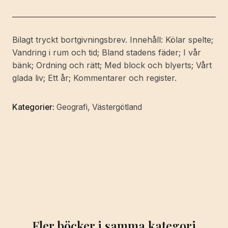
stad.
Utgiven
av
Bilagt tryckt bortgivningsbrev. Innehåll: Kölar spelte;
Trollhättans
Vandring i rum och tid; Bland stadens fäder; I vår
Sparbank
bänk; Ordning och rätt; Med block och blyerts; Vårt
vid
glada liv; Ett år; Kommentarer och register.
100-
årsjubiléet
Kategorier:
Geografi
,
Västergötland
1975.
mängd
Fler böcker i samma kategori