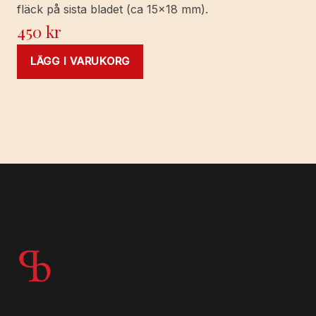
fläck på sista bladet (ca 15x18 mm).
450
kr
LÄGG I VARUKORG