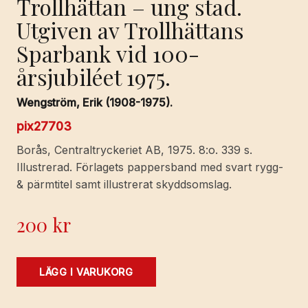
Trollhättan – ung stad.
Utgiven av Trollhättans
Sparbank vid 100-
årsjubiléet 1975.
Wengström, Erik (1908-1975).
pix27703
Borås, Centraltryckeriet AB, 1975. 8:o. 339 s.
Illustrerad. Förlagets pappersband med svart rygg-
& pärmtitel samt illustrerat skyddsomslag.
200
kr
Trollhättan
LÄGG I VARUKORG
-
ung