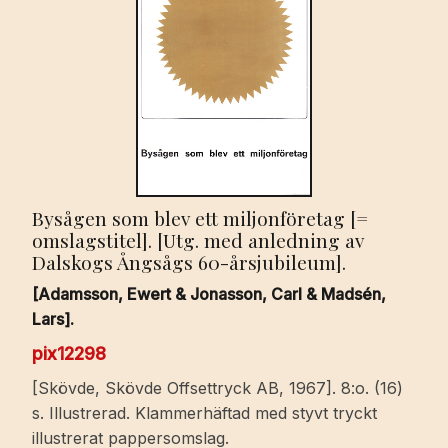
Bysågen som blev ett miljonföretag [=
omslagstitel]. [Utg. med anledning av
Dalskogs Ångsågs 60-årsjubileum].
[Adamsson, Ewert & Jonasson, Carl & Madsén,
Lars].
pix12298
[Skövde, Skövde Offsettryck AB, 1967]. 8:o. (16)
s. Illustrerad. Klammerhäftad med styvt tryckt
illustrerat pappersomslag.