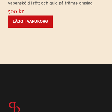
vapensköld i rött och guld på främre omslag.
500
kr
LÄGG I VARUKORG