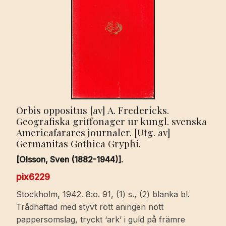
Orbis oppositus [av] A. Fredericks.
Geografiska griffonager ur kungl. svenska
Americafarares journaler. [Utg. av]
Germanitas Gothica Gryphi.
[Olsson, Sven (1882-1944)].
pix6229
Stockholm, 1942. 8:o. 91, (1) s., (2) blanka bl.
Trådhäftad med styvt rött aningen nött
pappersomslag, tryckt ‘ark’ i guld på främre