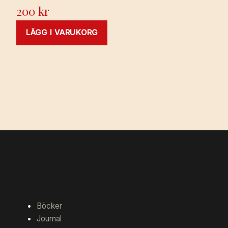
200
kr
LÄGG I VARUKORG
Böcker
Journal