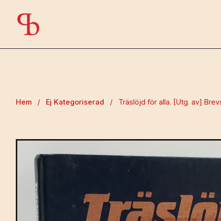
Hem
/
Ej Kategoriserad
/
Träslöjd för alla. [Utg. av] Brev