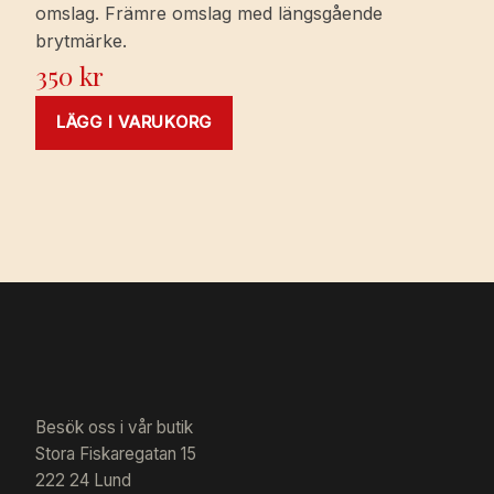
omslag. Främre omslag med längsgående
brytmärke.
350
kr
LÄGG I VARUKORG
Besök oss i vår butik
Stora Fiskaregatan 15
222 24 Lund