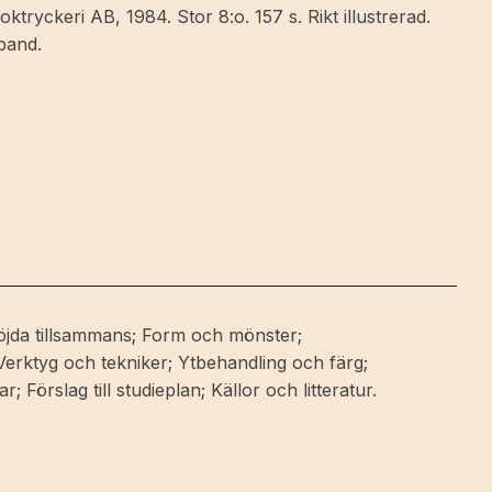
tryckeri AB, 1984. Stor 8:o. 157 s. Rikt illustrerad.
tband.
löjda tillsammans; Form och mönster;
erktyg och tekniker; Ytbehandling och färg;
 Förslag till studieplan; Källor och litteratur.