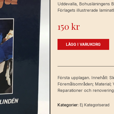
Uddevalla, Bohusläningens Bok
Förlagets illustrerade lamina
150
kr
Träslöjd
LÄGG I VARUKORG
för
alla.
[Utg.
av]
Brevskolan.
Första upplagan. Innehåll: S
mängd
Föremålsområden; Material; V
Reparationer och renoveringar;
Kategorier:
Ej Kategoriserad