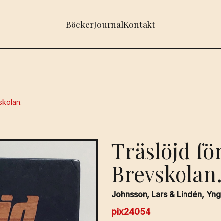
Böcker
Journal
Kontakt
skolan.
Träslöjd för
Brevskolan
Johnsson, Lars & Lindén, Yng
pix24054