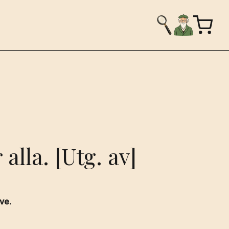
 alla. [Utg. av]
.
ve.