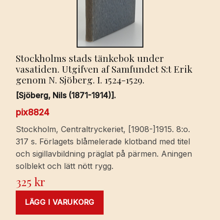
Stockholms stads tänkebok under
vasatiden. Utgifven af Samfundet S:t Erik
genom N. Sjöberg. I. 1524-1529.
[Sjöberg, Nils (1871-1914)].
pix8824
Stockholm, Centraltryckeriet, [1908-]1915. 8:o.
317 s. Förlagets blåmelerade klotband med titel
och sigillavbildning präglat på pärmen. Aningen
solblekt och lätt nött rygg.
325
kr
LÄGG I VARUKORG