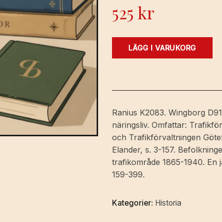
525
kr
Trafikförvaltningarna
LÄGG I VARUKORG
Göteborg-
Stockholm-
Gävle
och
Göteborg-
Ranius K2083. Wingborg D91
Dalarna-
näringsliv. Omfattar: Trafik
Gävle
och Trafikförvaltningen Göte
[av
Elander, s. 3-157. Befolkning
Nils
trafikområde 1865-1940. En 
Elander]
159-399.
samt
befolkningen
Kategorier:
Historia
och
näringslivet