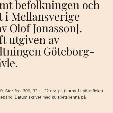
amt befolkningen och
t i Mellansverige
av Olof Jonasson].
t utgiven av
altningen Göteborg-
vle.
Stor 8:o. 399, 32 s., 22 utv. pl. (varav 1 i pärmficka).
nneband. Datum skrivet med kulspetspenna på