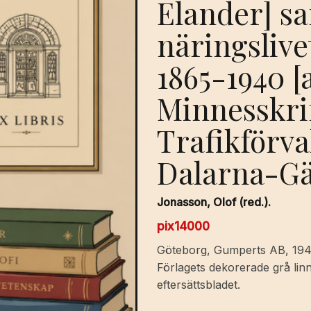
Elander] s
näringslive
1865-1940 [
Minnesskrif
Trafikförv
Dalarna-Gä
Jonasson, Olof (red.).
pix14000
Göteborg, Gumperts AB, 1949. 
Förlagets dekorerade grå li
eftersättsbladet.