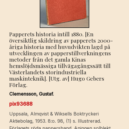
Papperets historia intill 1880. [En
översiktlig skildring av papperets 2000-
åriga historia med huvudvikten lagd på
utvecklingen av papperstillverkningens
metoder från det gamla Kinas
hemslöjdsmässiga tillvägagångssätt till
Västerlandets storindustriella
maskinteknik]. [Utg. av] Hugo Gebers
Förlag.
Clemensson, Gustaf.
pix93688
Uppsala, Almqvist & Wiksells Boktryckeri
Aktiebolag, 1953. 8:o. 98, (1) s. Illustrerad.
Förlagets röda pappersband. Aningen solblekt