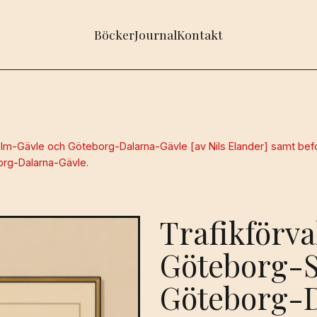
Böcker
Journal
Kontakt
m-Gävle och Göteborg-Dalarna-Gävle [av Nils Elander] samt befol
borg-Dalarna-Gävle.
Trafikförv
Göteborg-S
Göteborg-D