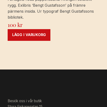
rygg. Exlibris ‘Bengt Gustafsson’ på främre
pärmens insida. Ur typograf Bengt Gustafssons
bibliotek.
100
kr
LÄGG I VARUKORG
Besök oss i vår butik
Stora Fiskaregatan 15