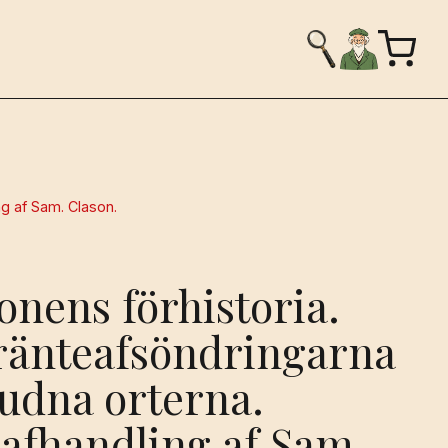
ng af Sam. Clason.
ionens förhistoria.
ränteafsöndringarna
budna orterna.
afhandling af Sam.