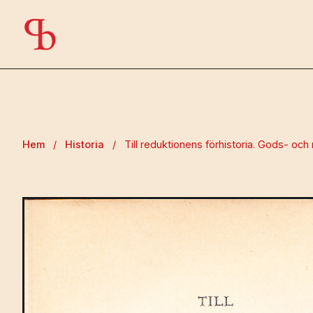
Hem
/
Historia
/
Till reduktionens förhistoria. Gods- oc