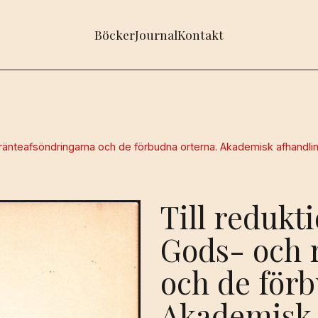
Böcker
Journal
Kontakt
h ränteafsöndringarna och de förbudna orterna. Akademisk afhandli
Till redukt
Gods- och 
och de för
Akademisk 