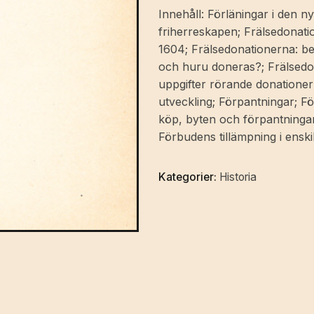
ränteafsöndringarna
Innehåll: Förläningar i den 
och
friherreskapen; Frälsedonatio
de
1604; Frälsedonationerna: bes
förbudna
och huru doneras?; Frälsedo
orterna.
uppgifter rörande donationer 
Akademisk
utveckling; Förpantningar; F
afhandling
köp, byten och förpantningar;
af
Förbudens tillämpning i enskild
Sam.
Clason.
Kategorier:
Historia
mängd