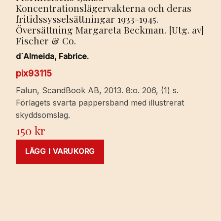
Koncentrationslägervakterna och deras
fritidssysselsättningar 1933-1945.
Översättning Margareta Beckman. [Utg. av]
Fischer & Co.
d´Almeida, Fabrice.
pix93115
Falun, ScandBook AB, 2013. 8:o. 206, (1) s.
Förlagets svarta pappersband med illustrerat
skyddsomslag.
150
kr
LÄGG I VARUKORG