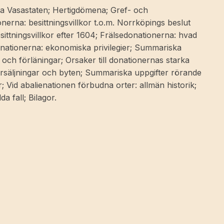
nya Vasastaten; Hertigdömena; Gref- och
nerna: besittningsvillkor t.o.m. Norrköpings beslut
ittningsvillkor efter 1604; Frälsedonationerna: hvad
nationerna: ekonomiska privilegier; Summariska
och förläningar; Orsaker till donationernas starka
örsäljningar och byten; Summariska uppgifter rörande
 Vid abalienationen förbudna orter: allmän historik;
a fall; Bilagor.