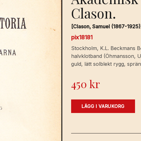
Clason.
[Clason, Samuel (1867-1925)
pix18181
Stockholm, K.L. Beckmans Bokt
halvklotband (Öhmansson, Up
guld, lätt solblekt rygg, sprän
450
kr
Till
LÄGG I VARUKORG
reduktionens
förhistoria.
Gods-
och