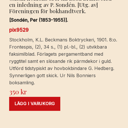
en inledning av P. Sondén. [Utg. av]
Föreningen för bokhandtverk.
[Sondén, Per (1853-1955)].
pix9529
Stockholm, K.L. Beckmans Boktryckeri, 1901. 8:o.
Frontespis, (2), 34 s., (1) pl.-bl., (2) utvikbara
faksimilblad. Förlagets pergamentband med
ryggtitel samt en slösande rik pärmdekor i guld.
Utförd tidstypiskt av hovbokbindare G. Hedberg.
Synnerligen gott skick. Ur Nils Bonniers
boksamling.
350
kr
LÄGG I VARUKORG