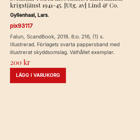
krigstjänst 1941-45. [Utg. av] Lind & Co.
Gyllenhaal, Lars.
pix93117
Falun, ScandBook, 2018. 8:o. 216, (1) s.
Illustrerad. Förlagets svarta pappersband med
illustrerat skyddsomslag. Välhållet exemplar.
200
kr
LÄGG I VARUKORG