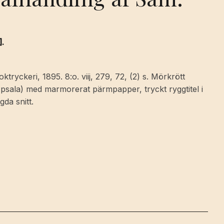
].
ryckeri, 1895. 8:o. viij, 279, 72, (2) s. Mörkrött
sala) med marmorerat pärmpapper, tryckt ryggtitel i
gda snitt.