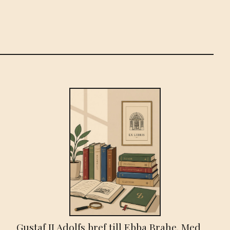
Gustaf II Adolfs bref till Ebba Brahe. Med