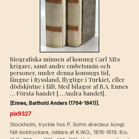
Biografiska minnen af konung Carl XII:s
krigare, samt andre embetsmän och
personer, under denna konungs tid,
fångne i Ryssland, flygtige i Turkiet, eller
dödskjutne i fält. Med bilagor af B.A. Ennes
… Första bandet [… Andra bandet].
[Ennes, Barthold Anders (1764-1841)].
pix9327
Stockholm, tryckte hos P. Sohm directeur kongl.
fält-boktryckare, riddare af K.W.O., 1818-1819. 8:o.