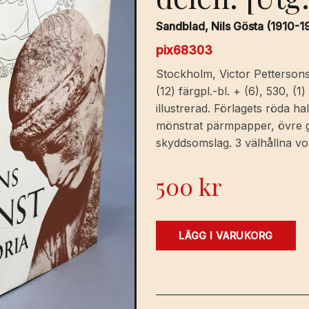
Sandblad, Nils Gösta (1910-19
pix68303
Stockholm, Victor Pettersons 
(12) färgpl.-bl. + (6), 530, (1) 
illustrerad. Förlagets röda h
mönstrat pärmpapper, övre gu
skyddsomslag. 3 välhållna vo
500
kr
Tidens
LÄGG I VARUKORG
konsthistoria.
Bildkonsten
genom
århundradena.