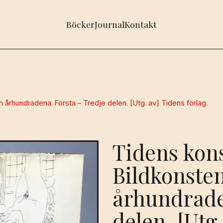
Böcker
Journal
Kontakt
århundradena. Första – Tredje delen. [Utg. av] Tidens förlag.
Tidens kons
Bildkonste
århundrade
delen. [Utg.