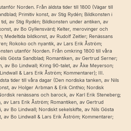
utanför Norden. Från äldsta tider till 1800 (Vägar till
ndblad; Primitiv konst, av Stig Rydén; Bildkonsten i
tid, av Stig Rydén; Bildkonsten under antiken, av
konst, av Bo Gyllensvärd; Kelter, merovinger och
; Medeltida bildkonst, av Rudolf Zeitler; Renässans
ren; Rokoko och nyantik, av Lars Erik Åström;
onsten utanför Norden. Från omkring 1800 till våra
Nils Gösta Sandblad; Romantiken, av Gertrud Serner;
sm, av Bo Lindwall; Kring 90-talet, av Åke Meyerson;
Lindwall & Lars Erik Åström; Kommentarer); III.
dsta tider till våra dagar (Den nordiska tanken, av Nils
onst, av Holger Arbman & Erik Cinthio; Nordisk
Nordisk renässans och barock, av Karl Erik Steneberg;
, av Lars Erik Åström; Romantiken, av Gertrud
i, av Bo Lindwall; Nordiskt sekelskifte, av Nils Gösta
t, av Bo Lindwall & Lars Erik Åström; Kommentarer;