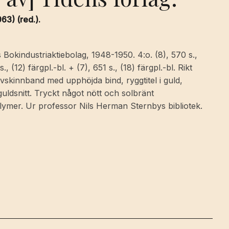
63) (red.).
Bokindustriaktiebolag, 1948-1950. 4:o. (8), 570 s.,
s., (12) färgpl.-bl. + (7), 651 s., (18) färgpl.-bl. Rikt
alvskinnband med upphöjda bind, ryggtitel i guld,
ldsnitt. Tryckt något nött och solbränt
lymer. Ur professor Nils Herman Sternbys bibliotek.