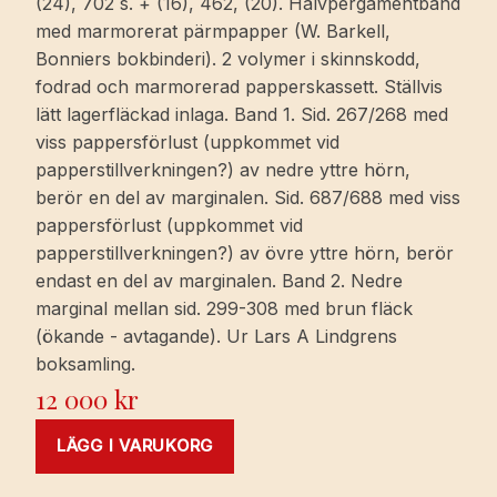
(24), 702 s. + (16), 462, (20). Halvpergamentband
med marmorerat pärmpapper (W. Barkell,
Bonniers bokbinderi). 2 volymer i skinnskodd,
fodrad och marmorerad papperskassett. Ställvis
lätt lagerfläckad inlaga. Band 1. Sid. 267/268 med
viss pappersförlust (uppkommet vid
papperstillverkningen?) av nedre yttre hörn,
berör en del av marginalen. Sid. 687/688 med viss
pappersförlust (uppkommet vid
papperstillverkningen?) av övre yttre hörn, berör
endast en del av marginalen. Band 2. Nedre
marginal mellan sid. 299-308 med brun fläck
(ökande - avtagande). Ur Lars A Lindgrens
boksamling.
12 000
kr
LÄGG I VARUKORG