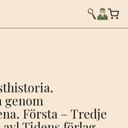
thistoria.
n genom
na. Första – Tredje
 av] Tidens förlag.