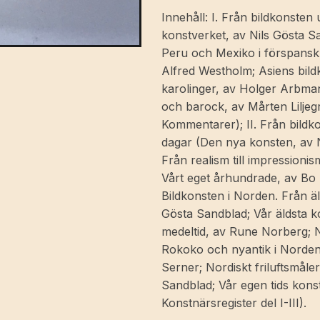
Första
Innehåll: I. Från bildkonsten 
-
konstverket, av Nils Gösta Sa
Tredje
Peru och Mexiko i förspansk 
delen.
Alfred Westholm; Asiens bild
[Utg.
karolinger, av Holger Arbman
av]
och barock, av Mårten Liljeg
Tidens
Kommentarer); II. Från bildk
förlag.
dagar (Den nya konsten, av 
mängd
Från realism till impressioni
Vårt eget århundrade, av Bo 
Bildkonsten i Norden. Från äl
Gösta Sandblad; Vår äldsta k
medeltid, av Rune Norberg; 
Rokoko och nyantik i Norden
Serner; Nordiskt friluftsmåler
Sandblad; Vår egen tids kons
Konstnärsregister del I-III).