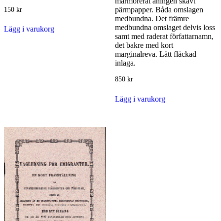
marmorerat aningen skavt
[Seventy-
pärmpapper. Båda omslagen
150
kr
Fifth
medbundna. Det främre
Anniversary
medbundna omslaget delvis loss
Lägg i varukorg
1874-
samt med raderat författarnamn,
1949.
det bakre med kort
Yesterday.
marginalreva. Lätt fläckad
Today.
inlaga.
Forever.].
mängd
850
kr
Lägg i varukorg