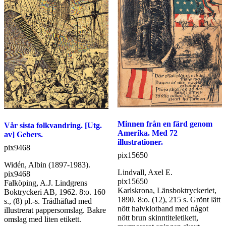
christian
testimony
and
service
of
the
Evangelical
Covenant
Church
Stromsburg,
Nebraska
1874-
1949.
Published
Minnen från en färd genom
Vår sista folkvandring. [Utg.
on
Amerika. Med 72
av] Gebers.
the
illustrationer.
pix9468
occasion
pix15650
of
Widén, Albin (1897-1983).
the
Lindvall, Axel E.
pix9468
Diamond
pix15650
Falköping, A.J. Lindgrens
jubilee,
Karlskrona, Länsboktryckeriet,
Boktryckeri AB, 1962. 8:o. 160
September
1890. 8:o. (12), 215 s. Grönt lätt
s., (8) pl.-s. Trådhäftad med
11-
nött halvklotband med något
illustrerat pappersomslag. Bakre
18,
nött brun skinntiteletikett,
omslag med liten etikett.
1949.