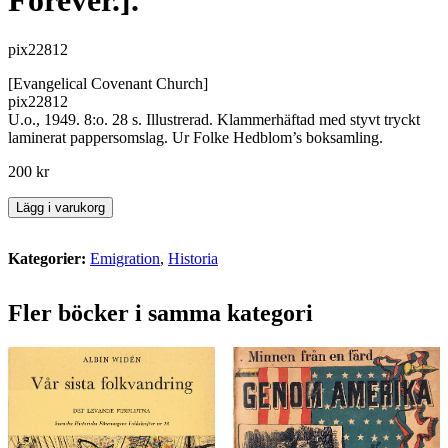
Forever.].
pix22812
[Evangelical Covenant Church]
pix22812
U.o., 1949. 8:o. 28 s. Illustrerad. Klammerhäftad med styvt tryckt
laminerat pappersomslag. Ur Folke Hedblom’s boksamling.
200
kr
Three
Lägg i varukorg
quarters
of
a
Kategorier:
Emigration
,
Historia
century.
Glimpses
Fler böcker i samma kategori
in
word
and
picture
of
the
founding,
growth,