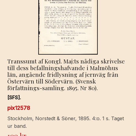
photographs.
Also
including
a
list
of
diesel
Transsumt af Kongl. Maj:ts nådiga skrivelse
and
till dess befallningshafvande i Malmöhus
electric
län, angående fridlysning af jernväg från
locomotives
Östervärn till Södervärn. (Svensk
in
författnings-samling. 1895. Nr 80).
general
[SFS].
use.
1958
pix12578
Edition.
Stockholm, Norstedt & Söner, 1895. 4:o. 1 s. Taget
mängd
ur band.
100
kr