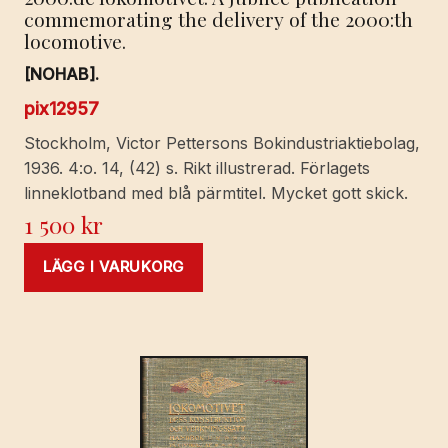
commemorating the delivery of the 2000:th
locomotive.
[NOHAB].
pix12957
Stockholm, Victor Pettersons Bokindustriaktiebolag,
1936. 4:o. 14, (42) s. Rikt illustrerad. Förlagets
linneklotband med blå pärmtitel. Mycket gott skick.
1 500
kr
LÄGG I VARUKORG