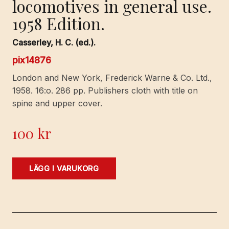
locomotives in general use.
1958 Edition.
Casserley, H. C. (ed.).
pix14876
London and New York, Frederick Warne & Co. Ltd.,
1958. 16:o. 286 pp. Publishers cloth with title on
spine and upper cover.
100
kr
The
LÄGG I VARUKORG
Observer's
Book
of
Railway
Locomotives