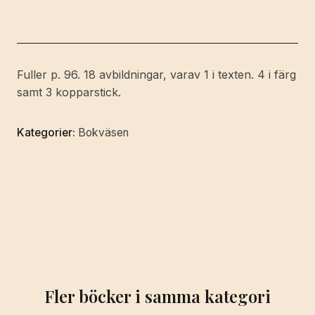
exlibris-
sammler.
I.
Jahrgang.
Fuller p. 96. 18 avbildningar, varav 1 i texten. 4 i färg
[All
samt 3 kopparstick.
publ.].
mängd
Kategorier:
Bokväsen
Fler böcker i samma kategori