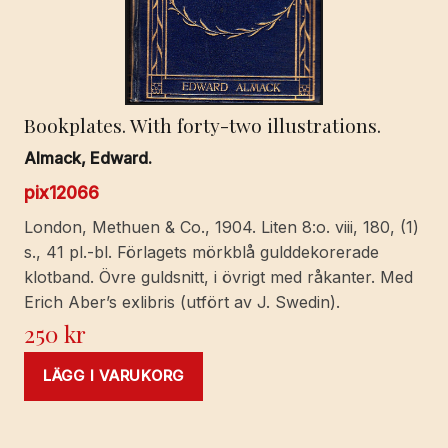
Bookplates. With forty-two illustrations.
Almack, Edward.
pix12066
London, Methuen & Co., 1904. Liten 8:o. viii, 180, (1)
s., 41 pl.-bl. Förlagets mörkblå gulddekorerade
klotband. Övre guldsnitt, i övrigt med råkanter. Med
Erich Aber’s exlibris (utfört av J. Swedin).
250
kr
LÄGG I VARUKORG