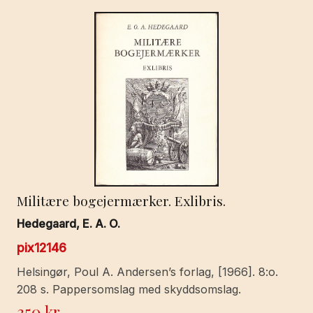
Militære bogejermærker. Exlibris.
Hedegaard, E. A. O.
pix12146
Helsingør, Poul A. Andersen’s forlag, [1966]. 8:o.
208 s. Pappersomslag med skyddsomslag.
350
kr