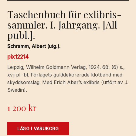
Taschenbuch für exlibris-
sammler. I. Jahrgang. [All
publ.].
Schramm, Albert (utg.).
pix12214
Leipzig, Wilhelm Goldmann Verlag, 1924. 68, (6) s.,
xvij pl.-bl. Förlagets gulddekorerade klotband med
skyddsomslag. Med Erich Aber’s exlibris (utfört av J.
Swedin).
1 200
kr
Taschenbuch
LÄGG I VARUKORG
für