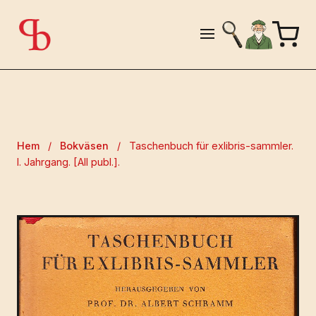
Hem
/
Bokväsen
/
Taschenbuch für exlibris-sammler.
I. Jahrgang. [All publ.].