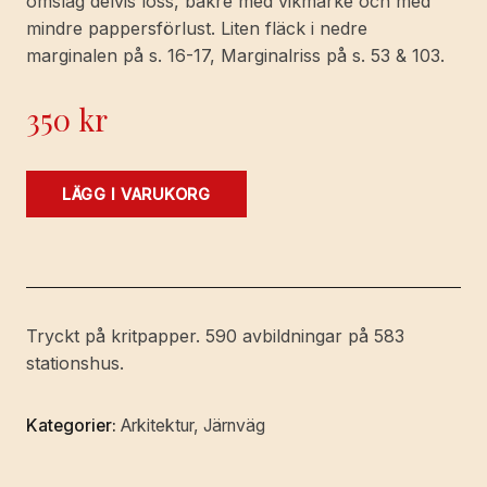
omslag delvis loss, bakre med vikmärke och med
mindre pappersförlust. Liten fläck i nedre
marginalen på s. 16-17, Marginalriss på s. 53 & 103.
350
kr
Sveriges
LÄGG I VARUKORG
statsbanors
stationshus
i
bilder.
mängd
Tryckt på kritpapper. 590 avbildningar på 583
stationshus.
Kategorier:
Arkitektur
,
Järnväg