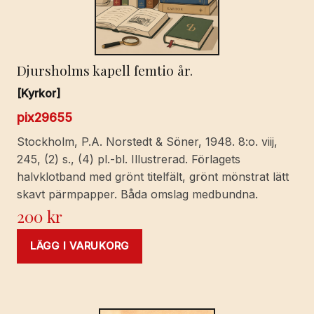
Djursholms kapell femtio år.
[Kyrkor]
pix29655
Stockholm, P.A. Norstedt & Söner, 1948. 8:o. viij,
245, (2) s., (4) pl.-bl. Illustrerad. Förlagets
halvklotband med grönt titelfält, grönt mönstrat lätt
skavt pärmpapper. Båda omslag medbundna.
200
kr
LÄGG I VARUKORG