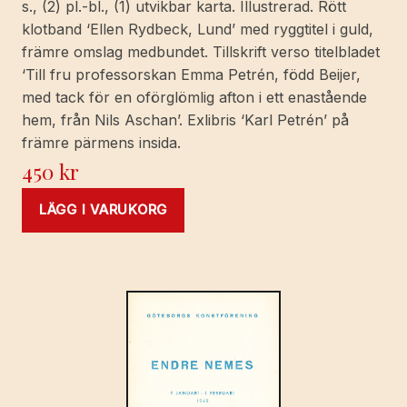
s., (2) pl.-bl., (1) utvikbar karta. Illustrerad. Rött
klotband ‘Ellen Rydbeck, Lund’ med ryggtitel i guld,
främre omslag medbundet. Tillskrift verso titelbladet
‘Till fru professorskan Emma Petrén, född Beijer,
med tack för en oförglömlig afton i ett enastående
hem, från Nils Aschan’. Exlibris ‘Karl Petrén’ på
främre pärmens insida.
450
kr
LÄGG I VARUKORG