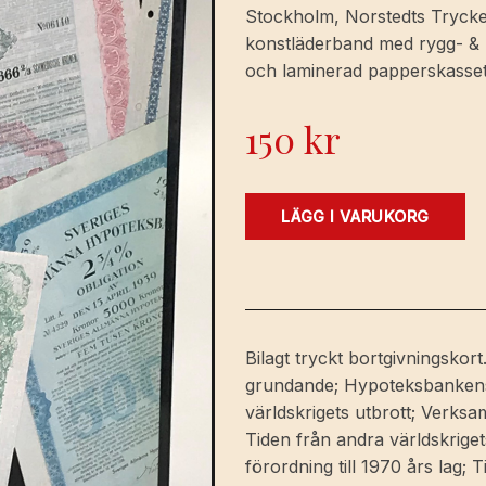
Stockholm, Norstedts Tryckeri
konstläderband med rygg- & pä
och laminerad papperskasset
150
kr
Sveriges
LÄGG I VARUKORG
allmänna
hypoteksbank
1861-
1986.
mängd
Bilagt tryckt bortgivningsko
grundande; Hypoteksbankens 
världskrigets utbrott; Verksa
Tiden från andra världskrigets
förordning till 1970 års lag; 