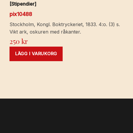
[Stipendier]
pix10488
Stockholm, Kongl. Boktryckeriet, 1833. 4:o. (3) s.
Vikt ark, oskuren med råkanter.
250
kr
LÄGG I VARUKORG