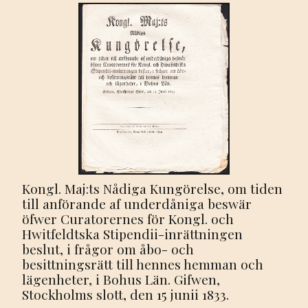
Kongl. Maj:ts Nådiga Kungörelse, om tiden
till anförande af underdåniga beswär
öfwer Curatorernes för Kongl. och
Hwitfeldtska Stipendii-inrättningen
beslut, i frågor om åbo- och
besittningsrätt till hennes hemman och
lägenheter, i Bohus Län. Gifwen,
Stockholms slott, den 15 junii 1833.