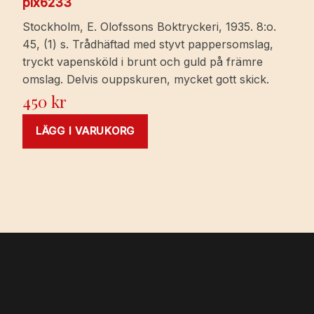
pix6233
Stockholm, E. Olofssons Boktryckeri, 1935. 8:o.
45, (1) s. Trådhäftad med styvt pappersomslag,
tryckt vapensköld i brunt och guld på främre
omslag. Delvis ouppskuren, mycket gott skick.
450
kr
LÄGG I VARUKORG