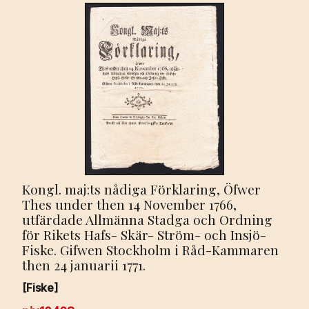
Kongl. maj:ts nådiga Förklaring, Öfwer
Thes under then 14 November 1766,
utfärdade Allmänna Stadga och Ordning
för Rikets Hafs- Skär- Ström- och Insjö-
Fiske. Gifwen Stockholm i Råd-Kammaren
then 24 januarii 1771.
[Fiske]