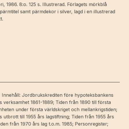
, 1986. 8:o. 125 s. Illustrerad. Förlagets mörkblå
rmtitel samt pärmdekor i silver, lagd i en illustrerad
t.
rt. Innehåll: Jordbrukskrediten före hypoteksbankens
verksamhet 1861-1889; Tiden från 1890 till första
mheten under första världskriget och mellankrigstiden;
 utbrott till 1955 års lagstiftning; Tiden från 1955 års
Tiden från 1970 års lag t.o.m. 1985; Personregister;