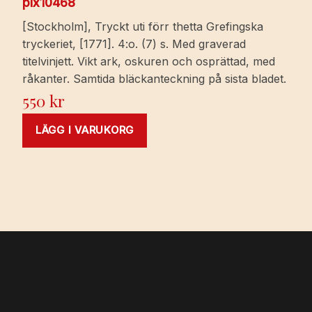
pix10468
[Stockholm], Tryckt uti förr thetta Grefingska
tryckeriet, [1771]. 4:o. (7) s. Med graverad
titelvinjett. Vikt ark, oskuren och osprättad, med
råkanter. Samtida bläckanteckning på sista bladet.
550
kr
LÄGG I VARUKORG