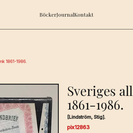
Böcker
Journal
Kontakt
nk 1861-1986.
Sveriges a
1861-1986.
[Lindström, Stig].
pix12863