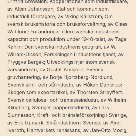
Ernfrid Browaldh; Kooperationen som industriidkare,
av
av Albin Johansson; Stat och kommun som
Axel
industriell företagare, av Viking Källström; Om
Gjöres].
svensk brukshistoria och bruksförvaltning, av Claes
mängd
Wahlund; Förändringar i den svenska industriens
kapacitet och produktion under 1940-talet, av Tage
Kahlin; Den svenska industriens geografi, av W.
William-Olsson; Forskningen i industriens tjänst, av
Tryggve Bergek; Utvecklingslinjer inom svensk
varvsindustri, av Gustaf Ambjörn; Svensk
gruvhantering, av Börje Hjortzberg-Nordlund;
Svensk järn- och stålindustri, av Håkan Dahlerus;
Skogen som exportartikel, av Thorsten Streyffert;
Svensk cellulosa- och trämasseindustri, av Wilhelm
Klingberg; Sveriges pappersindustri, av Lars
Sjunnesson; Kraft- och bränsleförsörjning i Sverige,
av Erik Upmark; Småindustrien i Sverige, av Axel
Iveroth; Hantverkets renässans, av Jan-Otto Modig;