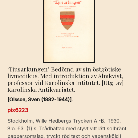
‘Tjusarkungen’. Bedömd av sin östgötiske
livmedikus. Med introduktion av Almkvist,
professor vid Karolinska Intitutet. [Utg. av]
Karolinska Antikvariatet.
[Olsson, Sven (1882-1944)].
pix6223
Stockholm, Wille Hedbergs Tryckeri A.-B., 1930.
8:o. 63, (1) s. Trådhäftad med styvt vitt lätt solbränt
pappersomslag, tryckt röd text och vapensköld i