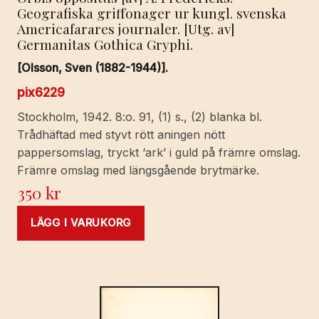
Geografiska griffonager ur kungl. svenska
Americafarares journaler. [Utg. av]
Germanitas Gothica Gryphi.
[Olsson, Sven (1882-1944)].
pix6229
Stockholm, 1942. 8:o. 91, (1) s., (2) blanka bl.
Trådhäftad med styvt rött aningen nött
pappersomslag, tryckt ‘ark’ i guld på främre omslag.
Främre omslag med längsgående brytmärke.
350
kr
LÄGG I VARUKORG