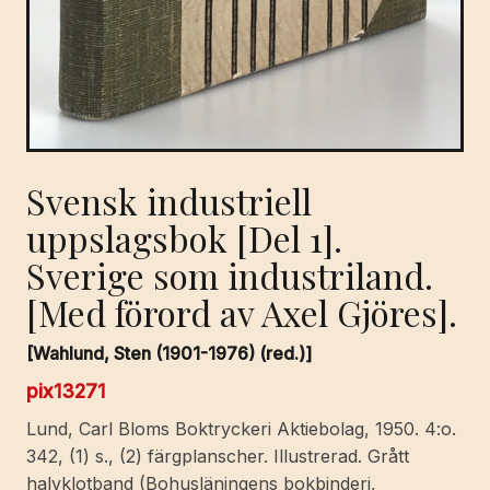
Svensk industriell
uppslagsbok [Del 1].
Sverige som industriland.
[Med förord av Axel Gjöres].
[Wahlund, Sten (1901-1976) (red.)]
pix13271
Lund, Carl Bloms Boktryckeri Aktiebolag, 1950. 4:o.
342, (1) s., (2) färgplanscher. Illustrerad. Grått
halvklotband (Bohusläningens bokbinderi,