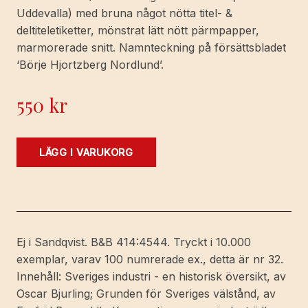
Uddevalla) med bruna något nötta titel- &
deltiteletiketter, mönstrat lätt nött pärmpapper,
marmorerade snitt. Namnteckning på försättsbladet
‘Börje Hjortzberg Nordlund’.
550
kr
Svensk
LÄGG I VARUKORG
industriell
uppslagsbok
[Del
1].
Sverige
Ej i Sandqvist. B&B 414:4544. Tryckt i 10.000
som
exemplar, varav 100 numrerade ex., detta är nr 32.
industriland.
Innehåll: Sveriges industri - en historisk översikt, av
[Med
Oscar Bjurling; Grunden för Sveriges välstånd, av
förord