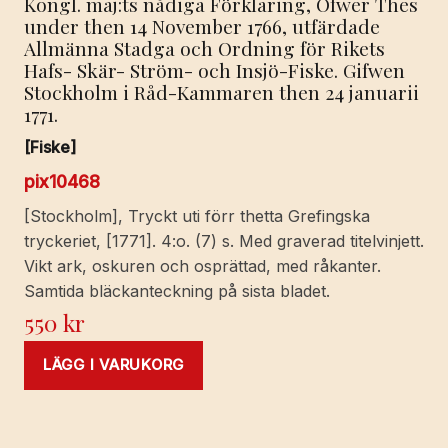
Kongl. maj:ts nådiga Förklaring, Öfwer Thes
under then 14 November 1766, utfärdade
Allmänna Stadga och Ordning för Rikets
Hafs- Skär- Ström- och Insjö-Fiske. Gifwen
Stockholm i Råd-Kammaren then 24 januarii
1771.
[Fiske]
pix10468
[Stockholm], Tryckt uti förr thetta Grefingska
tryckeriet, [1771]. 4:o. (7) s. Med graverad titelvinjett.
Vikt ark, oskuren och osprättad, med råkanter.
Samtida bläckanteckning på sista bladet.
550
kr
LÄGG I VARUKORG